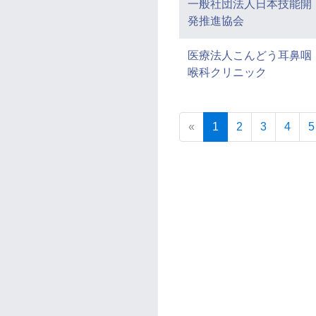
一般社団法人日本技能開
発推進協会
医療法人こんどう耳鼻咽
喉科クリニック
Previous
(current)
«
1
2
3
4
5