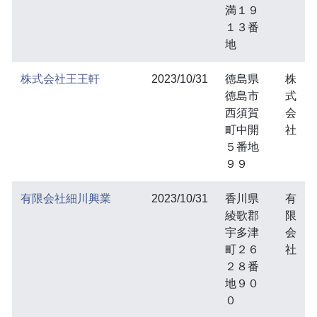
満１９
１３番
地
株式会社王王軒
2023/10/31
徳島県
株
徳島市
式
西須賀
会
町中開
社
５番地
９９
有限会社細川興業
2023/10/31
香川県
有
綾歌郡
限
宇多津
会
町２６
社
２８番
地９０
０