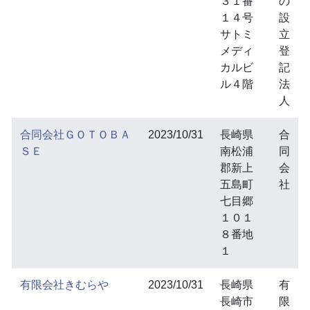
３１番
の
１４号
設
サトミ
立
メディ
登
カルビ
記
ル４階
法
人
合同会社ＧＯＴＯＢＡ
2023/10/31
長崎県
合
ＳＥ
南松浦
同
郡新上
会
五島町
社
七目郷
１０１
８番地
１
有限会社きむらや
2023/10/31
長崎県
有
長崎市
限