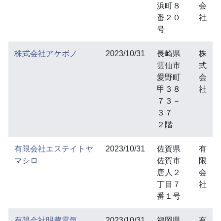
浜町８
会
番２０
社
号
株式会社アケボノ
2023/10/31
長崎県
株
雲仙市
式
愛野町
会
甲３８
社
７３－
３７
２階
有限会社エステイトヤ
2023/10/31
佐賀県
有
マシロ
佐賀市
限
唐人２
会
丁目７
社
番１号
有限会社明豊電気
2023/10/31
福岡県
有