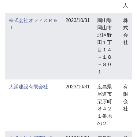
人
株式会社オフィスＲ＆
2023/10/31
岡山県
株
Ｉ
岡山市
式
北区野
会
田１丁
社
目１４
－１８
－８０
１
大浦建設有限会社
2023/10/31
広島県
有
尾道市
限
栗原町
会
８４２
社
１番地
の２