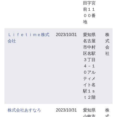
田字宮
前１１
００番
地
Ｌｉｆｅｔｉｍｅ株式
2023/10/31
愛知県
株
会社
名古屋
式
市中村
会
区名駅
社
３丁目
４－１
０アル
ティメ
イト名
駅１ｓ
ｔ２階
株式会社あすなろ
2023/10/31
愛知県
株
小牧市
式