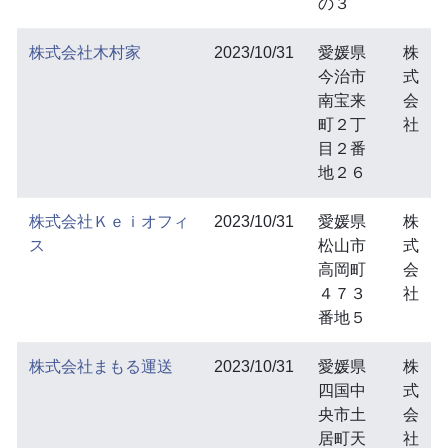
の３
株式会社木村家
2023/10/31
愛媛県
株
今治市
式
南宝来
会
町２丁
社
目２番
地２６
株式会社Ｋｅｉオフィ
2023/10/31
愛媛県
株
ス
松山市
式
高岡町
会
４７３
社
番地５
株式会社まもる運送
2023/10/31
愛媛県
株
四国中
式
央市土
会
居町天
社