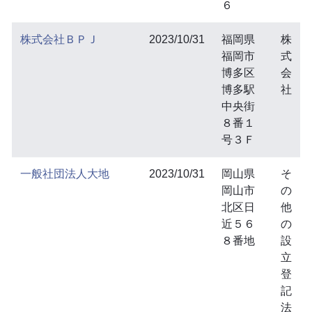
６
株式会社ＢＰＪ
2023/10/31
福岡県
株
福岡市
式
博多区
会
博多駅
社
中央街
８番１
号３Ｆ
一般社団法人大地
2023/10/31
岡山県
そ
岡山市
の
北区日
他
近５６
の
８番地
設
立
登
記
法