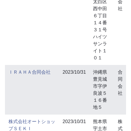
太白区
会
西中田
社
６丁目
１４番
３１号
ハイツ
サンラ
イト１
０１
ＩＲＡＨＡ合同会社
2023/10/31
沖縄県
合
豊見城
同
市字伊
会
良波５
社
１６番
地５
株式会社オートショッ
2023/10/31
熊本県
株
プＳＥＫＩ
宇土市
式