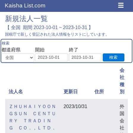
☰
Kaisha List.com
新規法人一覧
【 全国 期間 2023-10-01 ~ 2023-10-31 】
国税庁で新しく登記された法人情報をリストにしています。
検索
都道府県
開始
終了
検索
会
社
種
法人名
更新日
住所
別
ＺＨＵＨＡＩＹＯＯＮ
2023/10/31
外
ＧＳＵＮ ＣＥＮＴＵ
国
ＲＹ ＴＲＡＤＩＮ
会
Ｇ ＣＯ．，ＬＴＤ．
社