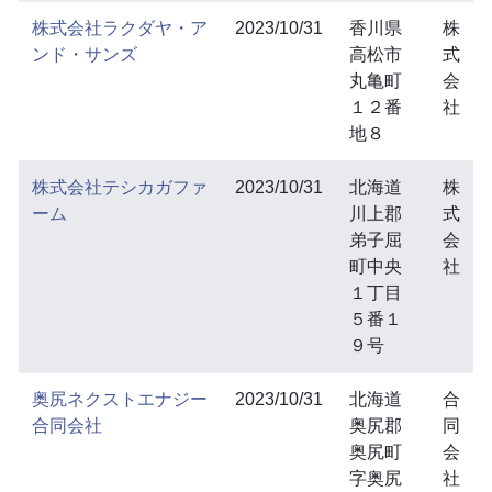
株式会社ラクダヤ・ア
2023/10/31
香川県
株
ンド・サンズ
高松市
式
丸亀町
会
１２番
社
地８
株式会社テシカガファ
2023/10/31
北海道
株
ーム
川上郡
式
弟子屈
会
町中央
社
１丁目
５番１
９号
奥尻ネクストエナジー
2023/10/31
北海道
合
合同会社
奥尻郡
同
奥尻町
会
字奥尻
社