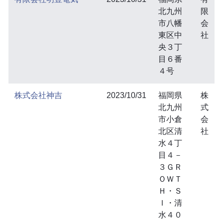
北九州
限
市八幡
会
東区中
社
央３丁
目６番
４号
株式会社神吉
2023/10/31
福岡県
株
北九州
式
市小倉
会
北区清
社
水４丁
目４－
３ＧＲ
ＯＷＴ
Ｈ・Ｓ
Ｉ・清
水４０