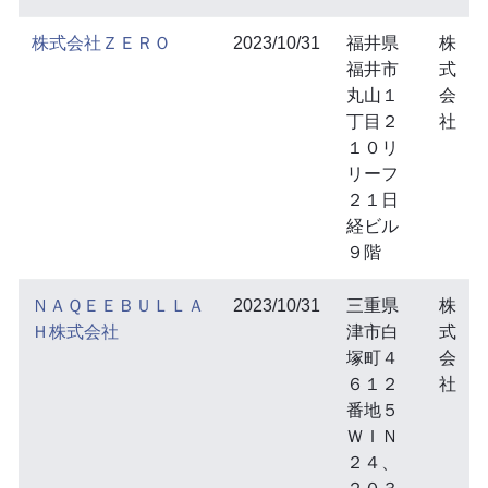
株式会社ＺＥＲＯ
2023/10/31
福井県
株
福井市
式
丸山１
会
丁目２
社
１０リ
リーフ
２１日
経ビル
９階
ＮＡＱＥＥＢＵＬＬＡ
2023/10/31
三重県
株
Ｈ株式会社
津市白
式
塚町４
会
６１２
社
番地５
ＷＩＮ
２４、