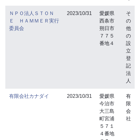
ＮＰＯ法人ＳＴＯＮ
2023/10/31
愛媛県
そ
Ｅ ＨＡＭＭＥＲ実行
西条市
の
委員会
朔日市
他
７７５
の
番地４
設
立
登
記
法
人
有限会社カナダイ
2023/10/31
愛媛県
有
今治市
限
大三島
会
町宮浦
社
５７１
４番地