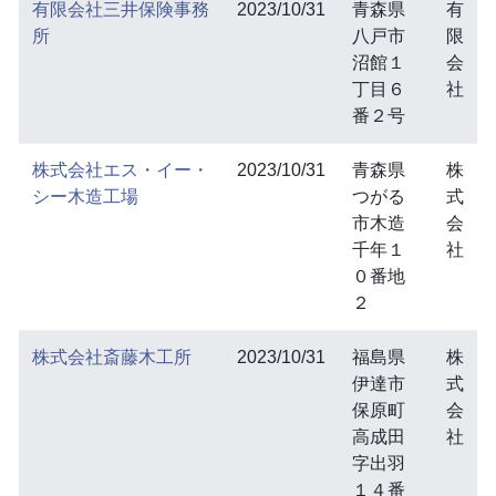
有限会社三井保険事務
2023/10/31
青森県
有
所
八戸市
限
沼館１
会
丁目６
社
番２号
株式会社エス・イー・
2023/10/31
青森県
株
シー木造工場
つがる
式
市木造
会
千年１
社
０番地
２
株式会社斎藤木工所
2023/10/31
福島県
株
伊達市
式
保原町
会
高成田
社
字出羽
１４番