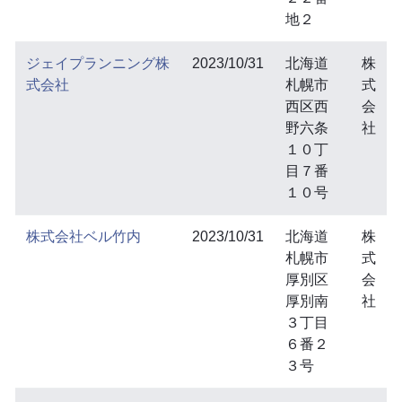
地２
ジェイプランニング株
2023/10/31
北海道
株
式会社
札幌市
式
西区西
会
野六条
社
１０丁
目７番
１０号
株式会社ベル竹内
2023/10/31
北海道
株
札幌市
式
厚別区
会
厚別南
社
３丁目
６番２
３号