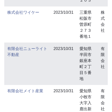
２０３
株式会社ワイケー
2023/10/31
三重県
株
松阪市
式
曽原町
会
２７３
社
番地１
有限会社ニューライト
2023/10/31
愛知県
有
不動産
半田市
限
銀座本
会
町２丁
社
目５番
地
有限会社メイト産業
2023/10/31
愛知県
有
小牧市
限
大字入
会
鹿出新
社