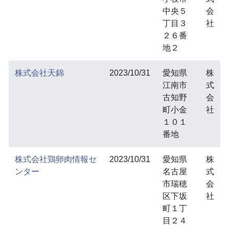
中央５
会
丁目３
社
２６番
地２
株式会社天錦
2023/10/31
愛知県
株
江南市
式
古知野
会
町小金
社
１０１
番地
株式会社鶏卵肉情報セ
2023/10/31
愛知県
株
ンター
名古屋
式
市瑞穂
会
区下坂
社
町１丁
目２４