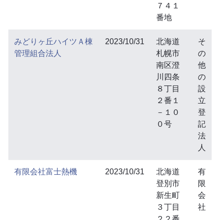
７４１
番地
みどりヶ丘ハイツＡ棟
2023/10/31
北海道
そ
管理組合法人
札幌市
の
南区澄
他
川四条
の
８丁目
設
２番１
立
－１０
登
０号
記
法
人
有限会社富士熱機
2023/10/31
北海道
有
登別市
限
新生町
会
３丁目
社
２２番