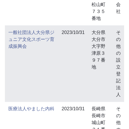
松山町
会
７３５
社
番地
一般社団法人大分県ジ
2023/10/31
大分県
そ
ュニア文化スポーツ育
大分市
の
成振興会
大字野
他
津原３
の
９７番
設
地
立
登
記
法
人
医療法人やました内科
2023/10/31
長崎県
そ
長崎市
の
城山町
他