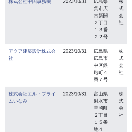
株式会社中国事務機
2023/10/31
広島県
株
呉市広
式
古新開
会
２丁目
社
１３番
２２号
アクア建築設計株式会
2023/10/31
広島県
株
社
広島市
式
中区鉄
会
砲町４
社
番７号
株式会社エル・プライ
2023/10/31
富山県
株
ムいなみ
射水市
式
草岡町
会
２丁目
社
１５番
地４