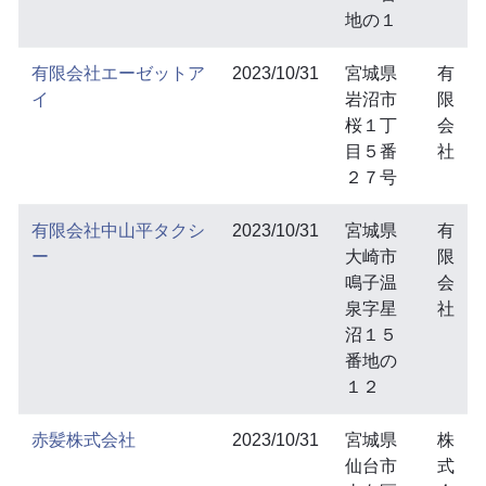
地の１
有限会社エーゼットア
2023/10/31
宮城県
有
イ
岩沼市
限
桜１丁
会
目５番
社
２７号
有限会社中山平タクシ
2023/10/31
宮城県
有
ー
大崎市
限
鳴子温
会
泉字星
社
沼１５
番地の
１２
赤髪株式会社
2023/10/31
宮城県
株
仙台市
式