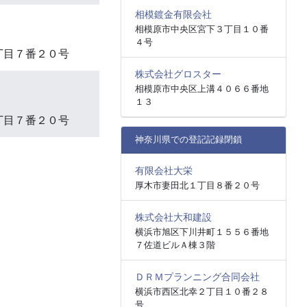
相模鍍金有限会社
相模原市中央区宮下３丁目１０番
４号
丁目７番２０号
株式会社グロスター
相模原市中央区上溝４０６６番地
１３
丁目７番２０号
神奈川県での登記記録閉鎖
有限会社大栄
厚木市妻田北１丁目８番２０号
株式会社大和建設
横浜市旭区下川井町１５５６番地
７佐道ビルＡ棟３階
ＤＲＭプランニング合同会社
横浜市西区北幸２丁目１０番２８
号