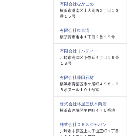
有限会社なかごめ
横浜市港南区上大岡西２丁目１３
番１５号
有限会社東京湾
横須賀市走水１丁目２番１９号
有限会社リバティー
川崎市高津区下作延４丁目１９番
１８号
有限会社藤田石材
横浜市青葉区市ケ尾町４９８－２
８ボヌール１０１号室
株式会社林屋三枝木商店
横浜市戸塚区平戸町４７５番地
株式会社ＯＢＳジャパン
川崎市中原区上丸子山王町２丁目