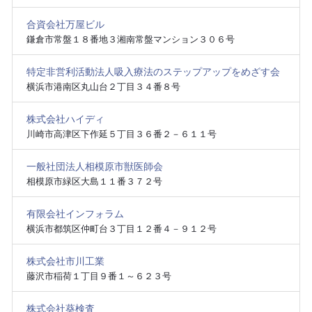
合資会社万屋ビル
鎌倉市常盤１８番地３湘南常盤マンション３０６号
特定非営利活動法人吸入療法のステップアップをめざす会
横浜市港南区丸山台２丁目３４番８号
株式会社ハイディ
川崎市高津区下作延５丁目３６番２－６１１号
一般社団法人相模原市獣医師会
相模原市緑区大島１１番３７２号
有限会社インフォラム
横浜市都筑区仲町台３丁目１２番４－９１２号
株式会社市川工業
藤沢市稲荷１丁目９番１～６２３号
株式会社葵検査