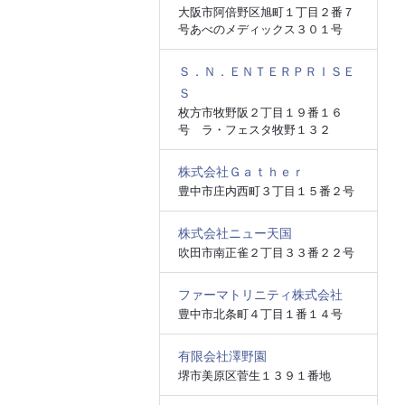
大阪市阿倍野区旭町１丁目２番７
号あべのメディックス３０１号
Ｓ．Ｎ．ＥＮＴＥＲＰＲＩＳＥ
Ｓ
枚方市牧野阪２丁目１９番１６
号 ラ・フェスタ牧野１３２
株式会社Ｇａｔｈｅｒ
豊中市庄内西町３丁目１５番２号
株式会社ニュー天国
吹田市南正雀２丁目３３番２２号
ファーマトリニティ株式会社
豊中市北条町４丁目１番１４号
有限会社澤野園
堺市美原区菅生１３９１番地