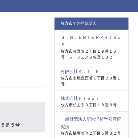
枚方市での新規法人
Ｓ．Ｎ．ＥＮＴＥＲＰＲＩＳＥ
Ｓ
枚方市牧野阪２丁目１９番１６
号 ラ・フェスタ牧野１３２
有限会社Ｋ．Ｔ．Ｆ
枚方市出屋敷西町１丁目２３番１
号
株式会社Ｆｌｅｅｔ
枚方市杉山手３丁目１８番８号
一般財団法人新東洋哲学喜雲研
２５番５号
究所
枚方市楠葉美咲２丁目５番３２号