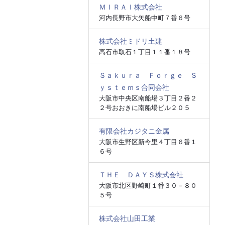
ＭＩＲＡＩ株式会社
河内長野市大矢船中町７番６号
株式会社ミドリ土建
高石市取石１丁目１１番１８号
Ｓａｋｕｒａ Ｆｏｒｇｅ Ｓ
ｙｓｔｅｍｓ合同会社
大阪市中央区南船場３丁目２番２
２号おおきに南船場ビル２０５
有限会社カジタニ金属
大阪市生野区新今里４丁目６番１
６号
ＴＨＥ ＤＡＹＳ株式会社
大阪市北区野崎町１番３０－８０
５号
株式会社山田工業