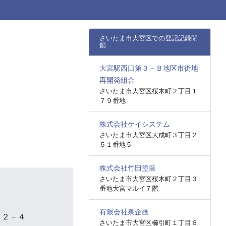
さいたま市大宮区での登記記録閉
鎖
大宮駅西口第３－Ｂ地区市街地
再開発組合
さいたま市大宮区桜木町２丁目１
７９番地
株式会社ケイシステム
さいたま市大宮区大成町３丁目２
５１番地５
株式会社竹田塗装
さいたま市大宮区桜木町２丁目３
番地大宮マルイ７階
有限会社泉企画
２２－４
さいたま市大宮区櫛引町１丁目６