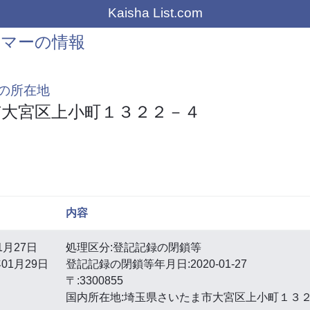
Kaisha List.com
イマーの情報
の所在地
大宮区上小町１３２２－４
内容
1月27日
処理区分:登記記録の閉鎖等
01月29日
登記記録の閉鎖等年月日:2020-01-27
〒:3300855
国内所在地:埼玉県さいたま市大宮区上小町１３