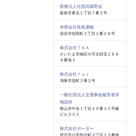
医療法人社団武蔵野会
新座市東北１丁目７番２号
有限会社長島運輸
深谷市稲荷町２丁目２番２８号
株式会社ＴＳＡ
さいたま市南区大字太田窪２６８
６番地３
株式会社ｆｕｖ
鴻巣市堤町２番２号
一般社団法人交通事故被害者等
相談所
狭山市中央１丁目４９番３０号篠
ビル３０２
株式会社ボーダー
所沢市小手指元町３丁目２３番地