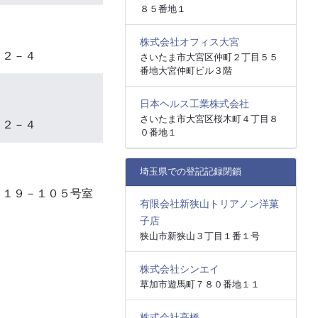
８５番地１
株式会社オフィス大宮
２２－４
さいたま市大宮区仲町２丁目５５
番地大宮仲町ビル３階
日本ヘルス工業株式会社
さいたま市大宮区桜木町４丁目８
２２－４
０番地１
埼玉県での登記記録閉鎖
－１９－１０５号室
有限会社新狭山トリアノン洋菓
子店
狭山市新狭山３丁目１番１号
株式会社シンエイ
草加市遊馬町７８０番地１１
株式会社高橋