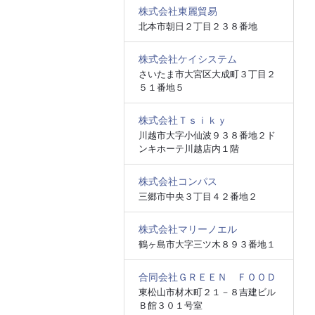
株式会社東麗貿易
北本市朝日２丁目２３８番地
株式会社ケイシステム
さいたま市大宮区大成町３丁目２
５１番地５
株式会社Ｔｓｉｋｙ
川越市大字小仙波９３８番地２ド
ンキホーテ川越店内１階
株式会社コンパス
三郷市中央３丁目４２番地２
株式会社マリーノエル
鶴ヶ島市大字三ツ木８９３番地１
合同会社ＧＲＥＥＮ ＦＯＯＤ
東松山市材木町２１－８吉建ビル
Ｂ館３０１号室