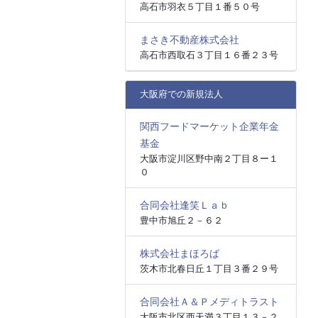
高石市羽衣５丁目１番５０号
まさき不動産株式会社
高石市西取石３丁目１６番２３号
大阪府での新規法人
関西フードマーケット企業年金
基金
大阪市淀川区野中南２丁目８ー１
０
合同会社逢笑Ｌａｂ
豊中市旭丘２－６２
株式会社まほろば
茨木市北春日丘１丁目３番２９号
合同会社Ａ＆Ｐメディトラスト
大阪市北区西天満３丁目１３－２