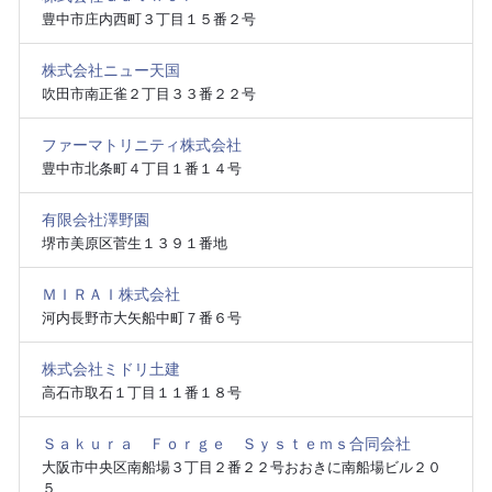
豊中市庄内西町３丁目１５番２号
株式会社ニュー天国
吹田市南正雀２丁目３３番２２号
ファーマトリニティ株式会社
豊中市北条町４丁目１番１４号
有限会社澤野園
堺市美原区菅生１３９１番地
ＭＩＲＡＩ株式会社
河内長野市大矢船中町７番６号
株式会社ミドリ土建
高石市取石１丁目１１番１８号
Ｓａｋｕｒａ Ｆｏｒｇｅ Ｓｙｓｔｅｍｓ合同会社
大阪市中央区南船場３丁目２番２２号おおきに南船場ビル２０
５