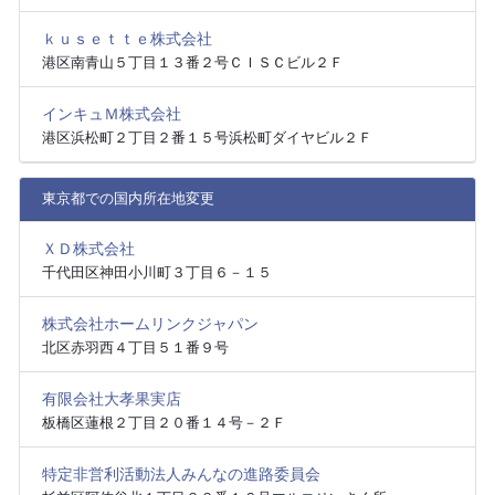
ｋｕｓｅｔｔｅ株式会社
港区南青山５丁目１３番２号ＣＩＳＣビル２Ｆ
インキュＭ株式会社
港区浜松町２丁目２番１５号浜松町ダイヤビル２Ｆ
東京都での国内所在地変更
ＸＤ株式会社
千代田区神田小川町３丁目６－１５
株式会社ホームリンクジャパン
北区赤羽西４丁目５１番９号
有限会社大孝果実店
板橋区蓮根２丁目２０番１４号－２Ｆ
特定非営利活動法人みんなの進路委員会