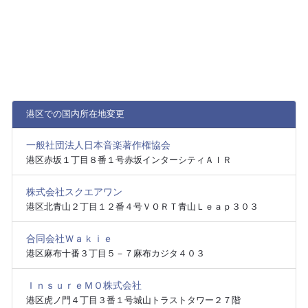
港区での国内所在地変更
一般社団法人日本音楽著作権協会
港区赤坂１丁目８番１号赤坂インターシティＡＩＲ
株式会社スクエアワン
港区北青山２丁目１２番４号ＶＯＲＴ青山Ｌｅａｐ３０３
合同会社Ｗａｋｉｅ
港区麻布十番３丁目５－７麻布カジタ４０３
ＩｎｓｕｒｅＭＯ株式会社
港区虎ノ門４丁目３番１号城山トラストタワー２７階