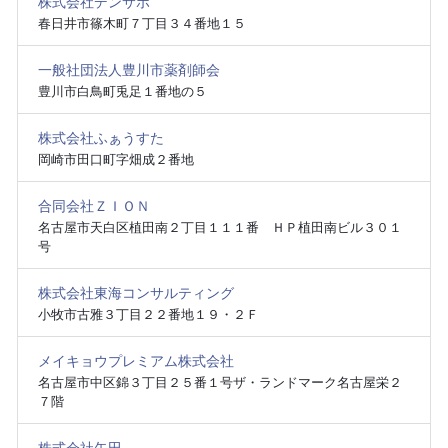
株式会社デンサポ
春日井市篠木町７丁目３４番地１５
一般社団法人豊川市薬剤師会
豊川市白鳥町兎足１番地の５
株式会社ふぁうすた
岡崎市田口町字畑成２番地
合同会社ＺＩＯＮ
名古屋市天白区植田南２丁目１１１番 ＨＰ植田南ビル３０１
号
株式会社東海コンサルティング
小牧市古雅３丁目２２番地１９・２Ｆ
メイキョウプレミアム株式会社
名古屋市中区錦３丁目２５番１号ザ・ランドマーク名古屋栄２
７階