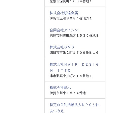
松阪市深長町１００４番地１
株式会社順達金属
伊賀市玉瀧８０８４番地の１
合同会社アイシン
志摩市阿児町鵜方１５３５番地８
株式会社ＯＭＯ
四日市市釆女町１７０９番地１６
株式会社ＨＡＩＲ ＤＥＳＩＧ
Ｎ ＩＴＴＯ
津市栗真小川町８１４番地１
株式会社彩ハ
伊賀市川東１８７４番地
特定非営利活動法人ＮＰＯふれ
あいみえ