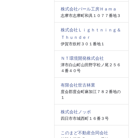
株式会社パール工房Ｈａｍａ
志摩市志摩町和具１０７７番地３
株式会社Ｌｉｇｈｔｎｉｎｇ＆
Ｔｈｕｎｄｅｒ
伊賀市炊村３０１番地１
ＮＴ環境開発株式会社
津市白山町山田野字松ノ尾２５６
４番４０号
有限会社世古林業
度会郡度会町麻加江７８２番地の
１
株式会社ノッポ
四日市市城西町１６番３号
このまど不動産合同会社