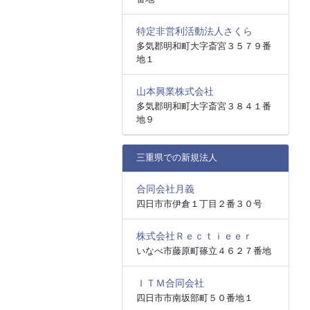
特定非営利活動法人さくら
多気郡明和町大字斎宮３５７９番
地１
山本興業株式会社
多気郡明和町大字斎宮３８４１番
地９
三重県での新規法人
合同会社月義
四日市市伊倉１丁目２番３０号
株式会社Ｒｅｃｔｉｅｅｒ
いなべ市藤原町篠立４６２７番地
ＩＴＭ合同会社
四日市市南坂部町５０番地１