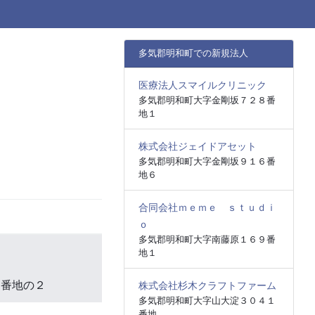
多気郡明和町での新規法人
医療法人スマイルクリニック
多気郡明和町大字金剛坂７２８番
地１
株式会社ジェイドアセット
多気郡明和町大字金剛坂９１６番
地６
合同会社ｍｅｍｅ ｓｔｕｄｉ
ｏ
多気郡明和町大字南藤原１６９番
地１
１番地の２
株式会社杉木クラフトファーム
多気郡明和町大字山大淀３０４１
番地