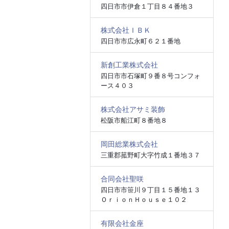
四日市市伊倉１丁目８４番地３
株式会社ＩＢＫ
四日市市広永町６２１番地
新創工業株式会社
四日市市石塚町９番８号コンフォ
ース４０３
株式会社アサミ装飾
松阪市船江町８番地８
岡田総業株式会社
三重郡菰野町大字竹成１番地３７
合同会社聖咲
四日市市笹川９丁目１５番地１３
ＯｒｉｏｎＨｏｕｓｅ１０２
有限会社金座