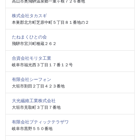
高山市奥飛騨温泉郷一重ヶ根７２６番地
株式会社タカスギ
本巣郡北方町芝原中町５丁目８１番地の２
たねまくひとの会
飛騨市宮川町種蔵２６２
合資会社モリタ工業
岐阜市福光西３丁目１７番１２号
有限会社シーフォン
大垣市割田２丁目４２３番地
大光纎維工業株式会社
大垣市見取町３丁目７番地
有限会社ブティックテラザワ
岐阜市黒野５５０番地