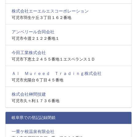
株式会社エーエルエスコーポレーション
可児市羽生ケ丘３丁目１６２番地
アンベリール合同会社
可児市今渡２１２２番地１
今田工業株式会社
可児市下恵土２４５５番地１エスペランス１Ｄ
Ａｌ Ｍｕｒｅｅｄ Ｔｒａｄｉｎｇ株式会社
可児市光陽台６丁目４５番地
株式会社榊間技建
可児市久々利１７３６番地
岐阜県での登記記録閉鎖
一重ケ根温泉有限会社