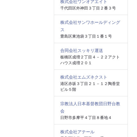
株式会社ワンオアエイト
千代田区外神田３丁目２番３号
株式会社サンワホールディング
ス
豊島区東池袋３丁目１番１号
合同会社スッキリ運送
板橋区成増２丁目４－２２アクト
ハウス成増２０１
株式会社エムズネクスト
港区赤坂３丁目２１－１２陶香堂
ビル５階
宗教法人日本基督教団日野台教
会
日野市多摩平４丁目８番地４
株式会社アテール