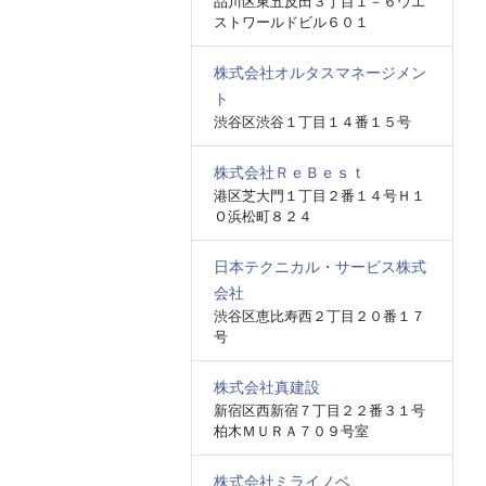
品川区東五反田３丁目１－６ウエ
ストワールドビル６０１
株式会社オルタスマネージメン
ト
渋谷区渋谷１丁目１４番１５号
株式会社ＲｅＢｅｓｔ
港区芝大門１丁目２番１４号Ｈ１
Ｏ浜松町８２４
日本テクニカル・サービス株式
会社
渋谷区恵比寿西２丁目２０番１７
号
株式会社真建設
新宿区西新宿７丁目２２番３１号
柏木ＭＵＲＡ７０９号室
株式会社ミライノベ