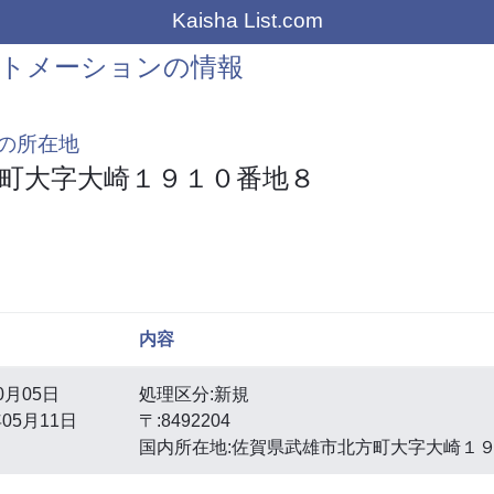
Kaisha List.com
ートメーションの情報
の所在地
町大字大崎１９１０番地８
内容
0月05日
処理区分:新規
05月11日
〒:8492204
国内所在地:佐賀県武雄市北方町大字大崎１