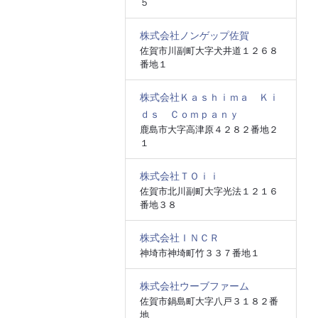
５
株式会社ノンゲップ佐賀
佐賀市川副町大字犬井道１２６８
番地１
株式会社Ｋａｓｈｉｍａ Ｋｉ
ｄｓ Ｃｏｍｐａｎｙ
鹿島市大字高津原４２８２番地２
１
株式会社ＴＯｉｉ
佐賀市北川副町大字光法１２１６
番地３８
株式会社ＩＮＣＲ
神埼市神埼町竹３３７番地１
株式会社ウーブファーム
佐賀市鍋島町大字八戸３１８２番
地