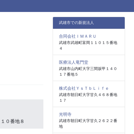
武雄市での新規法人
合同会社ＩＭＡＲＵ
武雄市武雄町富岡１１０１５番地
４
医療法人竜門堂
武雄市山内町大字三間坂甲１４０
１７番地５
株式会社ＹｓＴｂＬｉｆｅ
武雄市朝日町大字甘久４６８番地
１７
光明寺
武雄市朝日町大字甘久２６２２番
９１０番地８
地