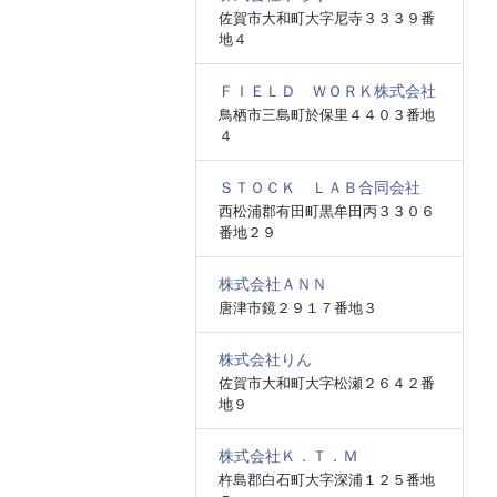
佐賀市大和町大字尼寺３３３９番
地４
ＦＩＥＬＤ ＷＯＲＫ株式会社
鳥栖市三島町於保里４４０３番地
４
ＳＴＯＣＫ ＬＡＢ合同会社
西松浦郡有田町黒牟田丙３３０６
番地２９
株式会社ＡＮＮ
唐津市鏡２９１７番地３
株式会社りん
佐賀市大和町大字松瀬２６４２番
地９
株式会社Ｋ．Ｔ．Ｍ
杵島郡白石町大字深浦１２５番地