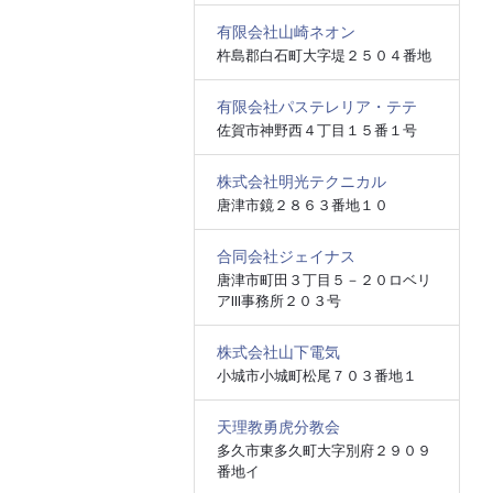
有限会社山崎ネオン
杵島郡白石町大字堤２５０４番地
有限会社パステレリア・テテ
佐賀市神野西４丁目１５番１号
株式会社明光テクニカル
唐津市鏡２８６３番地１０
合同会社ジェイナス
唐津市町田３丁目５－２０ロベリ
アⅢ事務所２０３号
株式会社山下電気
小城市小城町松尾７０３番地１
天理教勇虎分教会
多久市東多久町大字別府２９０９
番地イ