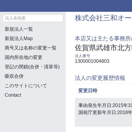
株式会社三和オ
新規法人一覧
本店又は主たる事務所
新規法人Map
佐賀県武雄市北方
商号又は名称の変更一覧
法人番号
国内所在地の変更
1300001004803
登記の閉鎖(合併・清算等)
吸収合併
法人の変更履歴情報
このサイトについて
変更日時
Contact
事由発生年月日:2015年1
国税庁更新年月日:2018年