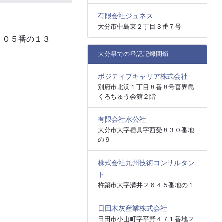
有限会社ジュネス
大分市中島東２丁目３番７号
５０５番の１３
大分県での登記記録閉鎖
ポジティブキャリア株式会社
別府市北浜１丁目８番８号喜界島
くろちゅう会館２階
有限会社水公社
大分市大字種具字西受８３０番地
の９
株式会社九州技術コンサルタン
ト
杵築市大字溝井２６４５番地の１
日田木灰産業株式会社
日田市小山町字平野４７１番地２