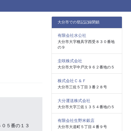
大分市での登記記録閉鎖
有限会社水公社
大分市大字種具字西受８３０番地
の９
圭咲株式会社
大分市大字中戸次９６２番地の５
株式会社Ｃ＆Ｆ
大分市三佐５丁目３番２８号
大分運送株式会社
大分市大字三佐１３５４番地の５
有限会社生野米穀店
５０５番の１３
大分市大道町５丁目４番９号