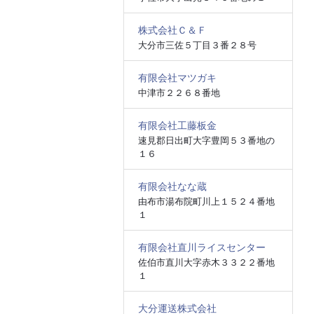
株式会社Ｃ＆Ｆ
大分市三佐５丁目３番２８号
有限会社マツガキ
中津市２２６８番地
有限会社工藤板金
速見郡日出町大字豊岡５３番地の
１６
有限会社なな蔵
由布市湯布院町川上１５２４番地
１
有限会社直川ライスセンター
佐伯市直川大字赤木３３２２番地
１
大分運送株式会社