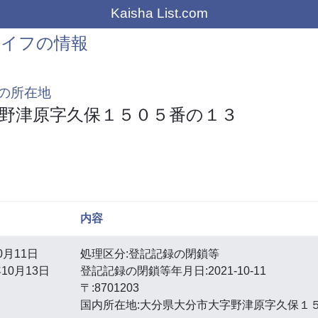
Kaisha List.com
ライフの情報
の所在地
野津原字久保１５０５番の１３
内容
0月11日
処理区分:登記記録の閉鎖等
10月13日
登記記録の閉鎖等年月日:2021-10-11
〒:8701203
国内所在地:大分県大分市大字野津原字久保１