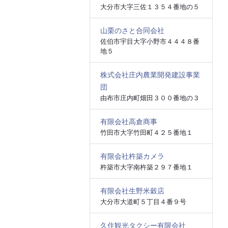
大分市大字三佐１３５４番地の５
山栗のさと合同会社
佐伯市宇目大字小野市４４４８番
地５
株式会社庄内農業開発建設事業
団
由布市庄内町畑田３００番地の３
有限会社高倉商事
竹田市大字竹田町４２５番地１
有限会社杵築カメラ
杵築市大字南杵築２９７番地１
有限会社生野米穀店
大分市大道町５丁目４番９号
久住観光タクシー有限会社