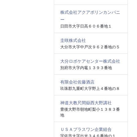
株式会社アクアポリンカンパニ
ー
日田市大字日高６０６番地１
圭咲株式会社
大分市大字中戸次９６２番地の５
大分ロボケアセンター株式会社
別府市大字内竈１３９３番地
有限会社佐藤酒店
玖珠郡九重町大字野上４番地の８
神道大教尺間嶽西大野講社
豊後大野市朝地町梨小１３８３番
地
ＵＳＡプラスワン企業組合
宇佐市大字出光３４６番地の１