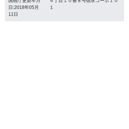
国税庁更新年月
４丁目１０番８号徳永コーポ１０
日:2018年05月
１
11日