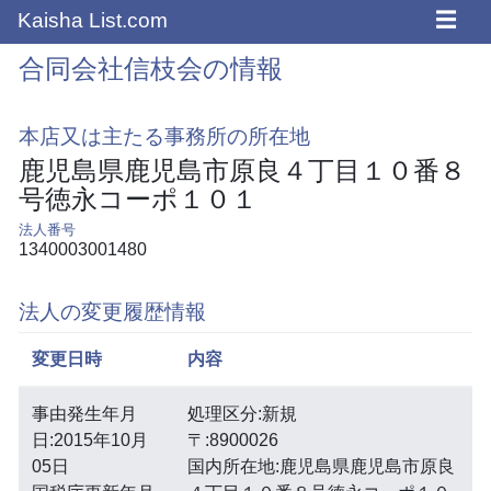
☰
Kaisha List.com
合同会社信枝会の情報
本店又は主たる事務所の所在地
鹿児島県鹿児島市原良４丁目１０番８
号徳永コーポ１０１
法人番号
1340003001480
法人の変更履歴情報
変更日時
内容
事由発生年月
処理区分:新規
日:2015年10月
〒:8900026
05日
国内所在地:鹿児島県鹿児島市原良