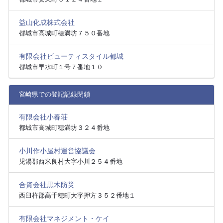
益山化成株式会社
都城市高城町穂満坊７５０番地
有限会社ビューティスタイル都城
都城市早水町１号７番地１０
宮崎県での登記記録閉鎖
有限会社小春荘
都城市高城町穂満坊３２４番地
小川作小屋村運営協議会
児湯郡西米良村大字小川２５４番地
合資会社黒木防災
西臼杵郡高千穂町大字押方３５２番地１
有限会社マネジメント・ケイ