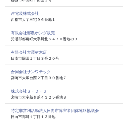
都城市牟田町７街区３号
岸電装株式会社
西都市大字三宅９６番地１
有限会社都農ホンダ販売
児湯郡都農町大字川北５４７０番地の３
有限会社大澤材木店
日南市園田１丁目３番２０号
合同会社サンワテック
宮崎市大塚台西２丁目３０番地７
株式会社Ｓ・Ｏ・Ｇ
宮崎市大字新名爪４３２５番地８
特定非営利活動法人日向市障害者団体連絡協議会
日向市都町１丁目１３番地