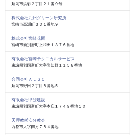
延岡市浜砂２丁目２１番９号
株式会社九州グリーン研究所
宮崎市高洲町３０１番地９
株式会社宮崎花園
宮崎市新別府町上和田１３７６番地
有限会社宮崎テクニカルサービス
東諸県郡国富町大字岩知野１１５８番地
合同会社ＡＬＧＯ
延岡市野田２丁目８番地５
有限会社甲斐建設
東諸県郡国富町大字本庄１７４９番地１０
天理教杉安分教会
西都市大字南方７８４番地