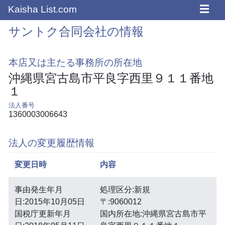
☰
Kaisha List.com
サントク合同会社の情報
本店又は主たる事務所の所在地
沖縄県宮古島市平良字西里９１１番地
１
法人番号
1360003006643
法人の変更履歴情報
変更日時
内容
事由発生年月
処理区分:新規
日:2015年10月05日
〒:9060012
国税庁更新年月
国内所在地:沖縄県宮古島市平