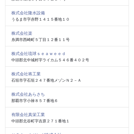
株式会社隆水設備
うるま市字赤野１４１５番地１０
株式会社楽
糸満市西崎町５丁目１２番１１号
株式会社琉球ｓｅａｗｅｅｄ
中頭郡北中城村字ライカム５４６番４０２号
株式会社将工業
石垣市字石垣２４７番地メゾンＮ２－Ａ
株式会社あらさち
那覇市字小禄８５７番地６
有限会社真栄工業
中頭郡北谷町字吉原２７１番地１