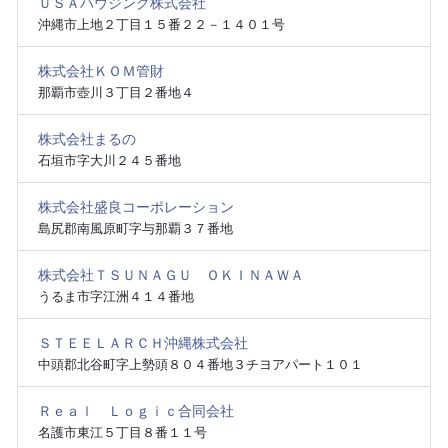
ＵＳＡハウジング株式会社
沖縄市上地２丁目１５番２２－１４０１号
株式会社ＫＯＭ管財
那覇市壺川３丁目２番地４
株式会社まるの
石垣市字大川２４５番地
株式会社盛良コーポレーション
島尻郡南風原町字与那覇３７番地
株式会社ＴＳＵＮＡＧＵ ＯＫＩＮＡＷＡ
うるま市字江洲４１４番地
ＳＴＥＥＬＡＲＣＨ沖縄株式会社
中頭郡北谷町字上勢頭８０４番地３チヨアパート１０１
Ｒｅａｌ Ｌｏｇｉｃ合同会社
名護市東江５丁目８番１１号