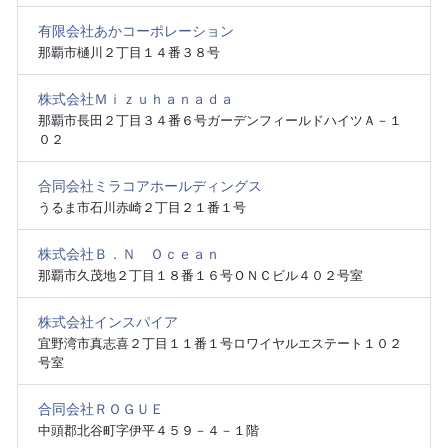
有限会社あかコーポレーション
那覇市樋川２丁目１４番３８号
株式会社Ｍｉｚｕｈａｎａｄａ
那覇市長田２丁目３４番６号ガーデンフィールドハイツＡ－１
０２
合同会社ミラコアホールディングス
うるま市石川赤崎２丁目２１番１号
株式会社Ｂ．Ｎ Ｏｃｅａｎ
那覇市久茂地２丁目１８番１６号ＯＮＣビル４０２号室
株式会社インスパイア
宜野湾市真志喜２丁目１１番１号ロワイヤルエステート１０２
号室
合同会社ＲＯＧＵＥ
中頭郡北谷町字伊平４５９－４－１階