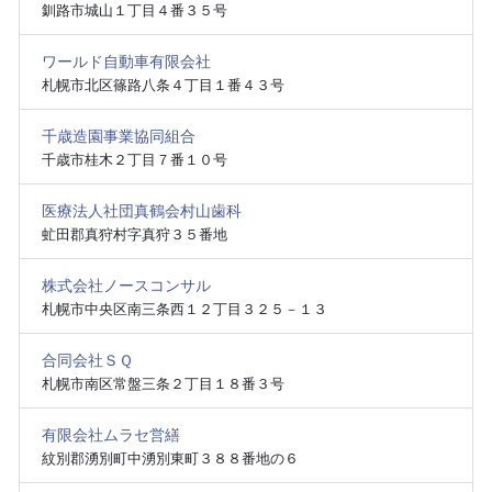
釧路市城山１丁目４番３５号
ワールド自動車有限会社
札幌市北区篠路八条４丁目１番４３号
千歳造園事業協同組合
千歳市桂木２丁目７番１０号
医療法人社団真鶴会村山歯科
虻田郡真狩村字真狩３５番地
株式会社ノースコンサル
札幌市中央区南三条西１２丁目３２５－１３
合同会社ＳＱ
札幌市南区常盤三条２丁目１８番３号
有限会社ムラセ営繕
紋別郡湧別町中湧別東町３８８番地の６