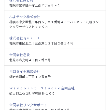
札幌市豊平区平岸五条７丁目８－１
ふよテック株式会社
札幌市中央区北一条西５丁目１番地４アーバンネット札幌リン
クタワーサウスＨｏｏＫ内
株式会社ｑｕｉｌｌ
札幌市東区北二十三条東１２丁目２番１４号
合同会社息吹
北見市春光町４丁目７番２号
川口タイヤ株式会社
網走市新町１丁目１０番８号
Ｗａｙｐｏｉｎｔ Ｓｔｕｄｉｏ合同会社
虻田郡ニセコ町字有島８‐１０５
合同会社リンクサポート