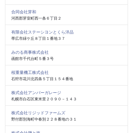
合同会社芽和
河西郡芽室町西一条６丁目２
有限会社ステーシヨンとくら洋品
帯広市緑ケ丘８丁目１番地３７
みのる商事株式会社
函館市千代台町５番３号
桜重量機工株式会社
石狩市花川北四条５丁目１５４番地
株式会社アンバーガレージ
札幌市白石区東米里２０９０－１４３
株式会社リジッドファームズ
野付郡別海町中春別２２８番地の３１
株式会社麺と海