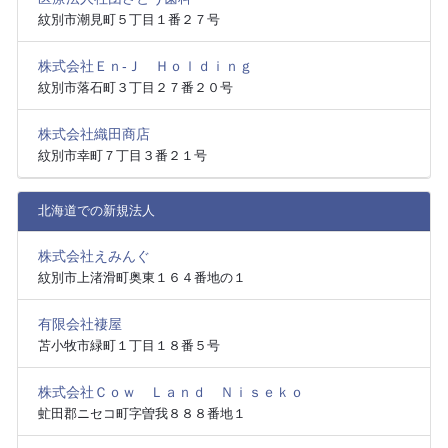
紋別市潮見町５丁目１番２７号
株式会社Ｅｎ‐Ｊ Ｈｏｌｄｉｎｇ
紋別市落石町３丁目２７番２０号
株式会社織田商店
紋別市幸町７丁目３番２１号
北海道での新規法人
株式会社えみんぐ
紋別市上渚滑町奥東１６４番地の１
有限会社褄屋
苫小牧市緑町１丁目１８番５号
株式会社Ｃｏｗ Ｌａｎｄ Ｎｉｓｅｋｏ
虻田郡ニセコ町字曽我８８８番地１