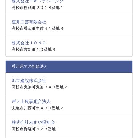
株式会社ＨＫプランニング
高松市檀紙町２０１８番地１
蓮井工芸有限会社
高松市香南町由佐４１番地３
株式会社ＪＯＮＧ
高松市古新町１０番地３
香川県での新規法人
旭宝建設株式会社
高松市鬼無町鬼無３４０番地２
岸ノ上農事組合法人
丸亀市川西町南４３０番地２
株式会社みまや福祉会
高松市御厩町６２３番地１