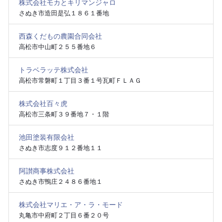
株式会社モカとキリマンジャロ
さぬき市造田是弘１８６１番地
西森くだもの農園合同会社
高松市中山町２５５番地６
トラベラッテ株式会社
高松市常磐町１丁目３番１号瓦町ＦＬＡＧ
株式会社百々虎
高松市三条町３９番地７・１階
池田塗装有限会社
さぬき市志度９１２番地１１
阿讃商事株式会社
さぬき市鴨庄２４８６番地１
株式会社マリエ・ア・ラ・モード
丸亀市中府町２丁目６番２０号