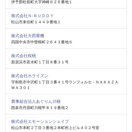
伊予郡松前町大字神崎６２６番地１
株式会社Ｎ‐ＢＵＤＤＹ
松山市来住町１４４９番地１
株式会社大西重機
四国中央市中曽根町２６４３番地６
株式会社桜桃
新居浜市若水町１丁目８番３１号
株式会社ホライズン
宇和島市中沢町１丁目３番４１号ランフォルセ・ＮＡＫＡＺＡ
ＷＡ３０１
農事組合法人あぐりん川根
西条市丹原町川根甲８１９番地２
株式会社エモーションシェイプ
松山市本町２丁目３番地２本町村上ビル４０２号室