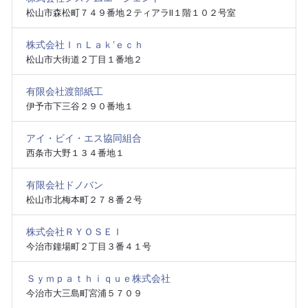
松山市森松町７４９番地２ティアラⅡ１階１０２号室
株式会社ＩｎＬａｋ’ｅｃｈ
松山市大街道２丁目１番地２
有限会社渡部紙工
伊予市下三谷２９０番地１
アイ・ビイ・エス協同組合
西条市大野１３４番地１
有限会社ドノバン
松山市北梅本町２７８番２号
株式会社ＲＹＯＳＥＩ
今治市鐘場町２丁目３番４１号
Ｓｙｍｐａｔｈｉｑｕｅ株式会社
今治市大三島町宮浦５７０９