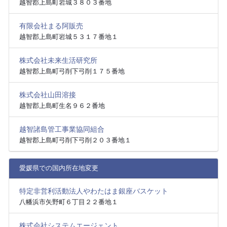
越智郡上島町岩城３８０３番地
有限会社まる阿販売
越智郡上島町岩城５３１７番地１
株式会社未来生活研究所
越智郡上島町弓削下弓削１７５番地
株式会社山田溶接
越智郡上島町生名９６２番地
越智諸島管工事業協同組合
越智郡上島町弓削下弓削２０３番地１
愛媛県での国内所在地変更
特定非営利活動法人やわたはま銀座バスケット
八幡浜市矢野町６丁目２２番地１
株式会社システムエージェント