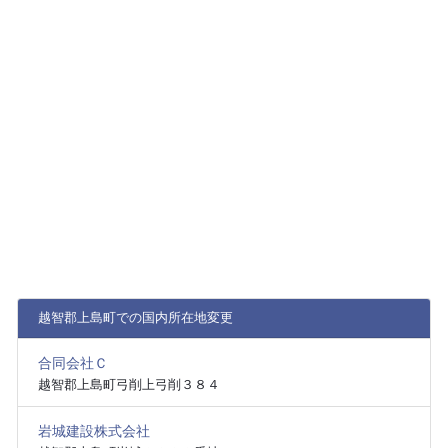
越智郡上島町での国内所在地変更
合同会社Ｃ
越智郡上島町弓削上弓削３８４
岩城建設株式会社