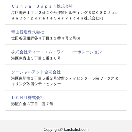
Ｃａｎｖａ Ｊａｐａｎ株式会社
港区海岸１丁目２番２０号汐留ビルディング３階ＣＳＣＪａｐ
ａｎＣｏｒｐｏｒａｔｅＳｅｒｖｉｃｅｓ株式会社内
青山智造株式会社
世田谷区祖師谷４丁目１１番４号２号棟
株式会社ティー・エム・ワイ・コーポレーション
港区南青山５丁目１番１０号
ソーシャルアクト合同会社
港区東新橋１丁目５番２号汐留シティセンター５階ワークスタ
イリング汐留シティセンター
ＵＣＨＵ株式会社
港区白金３丁目１番７号
Copyright© kaishalist.com