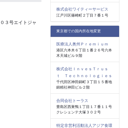
株式会社ワイティーサービス
江戸川区篠崎町２丁目７番１号
８０３号エイトジャ
東京都での国内所在地変更
医療法人奥州Ｐｒｅｍｉｕｍ
港区六本木６丁目１番２６号六本
木天城ビル９階
株式会社ＩｎｖｅｓＴｒｕｓ
ｔ Ｔｅｃｈｎｏｌｏｇｉｅｓ
千代田区神田錦町３丁目１５番地
錦精社神田ビル２階
合同会社トーラス
豊島区西巣鴨１丁目１７番１１号
クレシェンテ大塚３０２号
特定非営利活動法人アジア食環