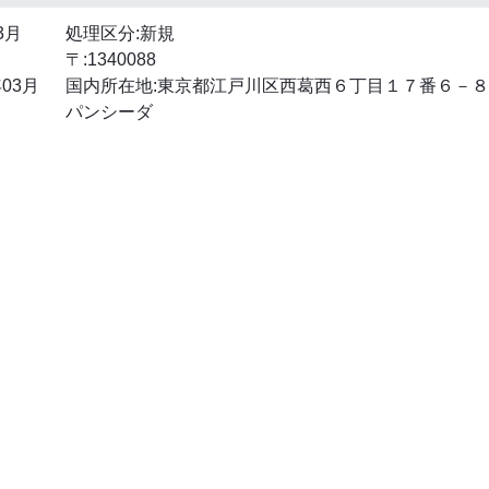
3月
処理区分:新規
〒:1340088
03月
国内所在地:東京都江戸川区西葛西６丁目１７番６－
パンシーダ