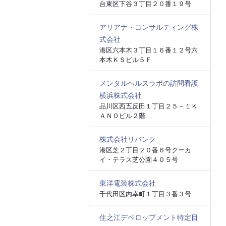
台東区下谷３丁目２０番１９号
アリアナ・コンサルティング株
式会社
港区六本木３丁目１６番１２号六
本木ＫＳビル５Ｆ
メンタルヘルスラボの訪問看護
横浜株式会社
品川区西五反田１丁目２５－１Ｋ
ＡＮＯビル２階
株式会社リバンク
港区芝２丁目２０番６号クーカ
イ・テラス芝公園４０５号
東洋電装株式会社
千代田区内幸町１丁目３番３号
住之江デベロップメント特定目