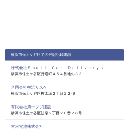
横浜市保土ケ谷区での登記記録閉鎖
株式会社Ｓｍａｌｌ Ｃａｒ Ｄｅｌｉｖｅｒｙｓ
横浜市保土ケ谷区狩場町４５４番地の３３
合同会社横浜サスケ
横浜市保土ケ谷区権太坂２丁目２２‐９
有限会社第一フジ建設
横浜市保土ケ谷区法泉２丁目２０番２８号
古河電池株式会社