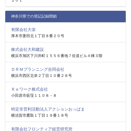
２０１
神奈川県での登記記録閉鎖
有限会社大栄
厚木市妻田北１丁目８番２０号
株式会社大和建設
横浜市旭区下川井町１５５６番地７佐道ビルＡ棟３階
ＤＲＭプランニング合同会社
横浜市西区北幸２丁目１０番２８号
Ｒｅワーク株式会社
小田原市荻窪１１０８－８
特定非営利活動法人アクションおっぱま
横須賀市鷹取１丁目１９番１８号
有限会社フロンティア経営研究所