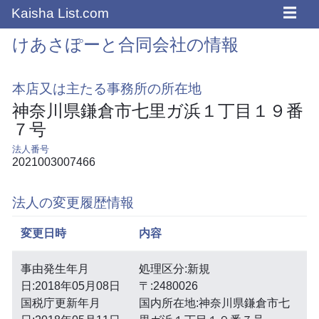
☰
Kaisha List.com
けあさぽーと合同会社の情報
本店又は主たる事務所の所在地
神奈川県鎌倉市七里ガ浜１丁目１９番
７号
法人番号
2021003007466
法人の変更履歴情報
変更日時
内容
事由発生年月
処理区分:新規
日:2018年05月08日
〒:2480026
国税庁更新年月
国内所在地:神奈川県鎌倉市七