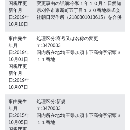
国税庁更
変更事由の詳細:令和１年１０月１日愛知
新年月
県刈谷市東新町五丁目１２０番地株式会
日:2019年
社朝日製作所（2180301013615）を合併
10月10日
事由発生
処理区分:商号又は名称の変更
年月
〒:3470033
日:2019年
国内所在地:埼玉県加須市下高柳字沼頭３
10月01日
１１番地
国税庁更
新年月
日:2019年
10月07日
事由発生
処理区分:新規
年月
〒:3470033
日:2015年
国内所在地:埼玉県加須市下高柳字沼頭３
10月05日
１１番地
国税庁更