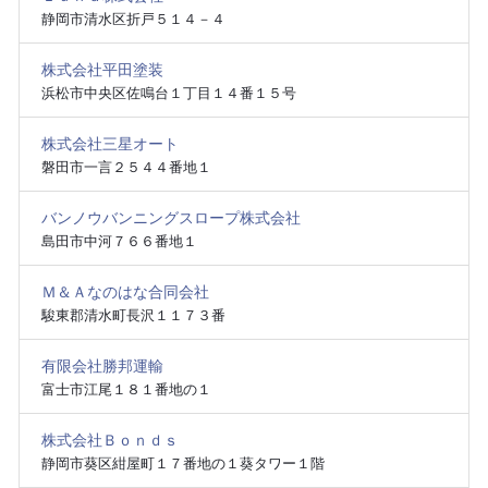
静岡市清水区折戸５１４－４
株式会社平田塗装
浜松市中央区佐鳴台１丁目１４番１５号
株式会社三星オート
磐田市一言２５４４番地１
バンノウバンニングスロープ株式会社
島田市中河７６６番地１
Ｍ＆Ａなのはな合同会社
駿東郡清水町長沢１１７３番
有限会社勝邦運輸
富士市江尾１８１番地の１
株式会社Ｂｏｎｄｓ
静岡市葵区紺屋町１７番地の１葵タワー１階