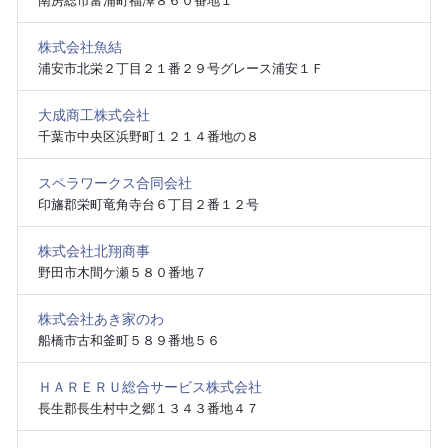
南房総市富浦町福澤８６０番地１
株式会社魚結
浦安市北栄２丁目２１番２９号グレース浦安１Ｆ
大成商工株式会社
千葉市中央区浜野町１２１４番地の８
スペラワークス合同会社
印旛郡栄町竜角寺台６丁目２番１２号
株式会社北翔商事
野田市木間ケ瀬５８０番地７
株式会社あき家のわ
船橋市古和釜町５８９番地５６
ＨＡＲＥＲＵ総合サービス株式会社
長生郡長生村中之郷１３４３番地４７