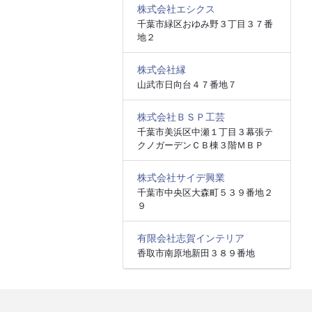
株式会社エシクス
千葉市緑区おゆみ野３丁目３７番
地２
株式会社縁
山武市日向台４７番地７
株式会社ＢＳＰ工芸
千葉市美浜区中瀬１丁目３幕張テ
クノガーデンＣＢ棟３階ＭＢＰ
株式会社サイデ興業
千葉市中央区大森町５３９番地２
９
有限会社志賀インテリア
香取市南原地新田３８９番地