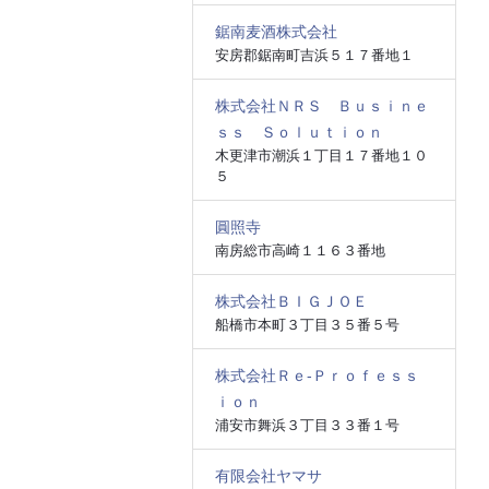
鋸南麦酒株式会社
安房郡鋸南町吉浜５１７番地１
株式会社ＮＲＳ Ｂｕｓｉｎｅ
ｓｓ Ｓｏｌｕｔｉｏｎ
木更津市潮浜１丁目１７番地１０
５
圓照寺
南房総市高崎１１６３番地
株式会社ＢＩＧＪＯＥ
船橋市本町３丁目３５番５号
株式会社Ｒｅ‐Ｐｒｏｆｅｓｓ
ｉｏｎ
浦安市舞浜３丁目３３番１号
有限会社ヤマサ