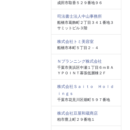
成田市取香５２９番地９６
司法書士法人中山事務所
船橋市葛飾町２丁目３４１番地３
サミットビル３階
株式会社トミ美容室
船橋市本町５丁目２－４
Ｎプランニング株式会社
千葉市美浜区中瀬１丁目６ｍＢＡ
ＹＰＯＩＮＴ幕張低層棟２Ｆ
株式会社Ｓａｉｔｏ Ｈｏｌｄ
ｉｎｇｓ
千葉市花見川区畑町５９７番地
株式会社豆屋和蔵商店
柏市豊上町２９番地１