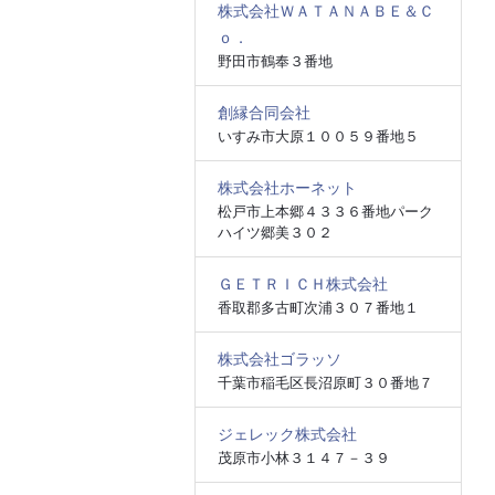
株式会社ＷＡＴＡＮＡＢＥ＆Ｃ
ｏ．
野田市鶴奉３番地
創縁合同会社
いすみ市大原１００５９番地５
株式会社ホーネット
松戸市上本郷４３３６番地パーク
ハイツ郷美３０２
ＧＥＴＲＩＣＨ株式会社
香取郡多古町次浦３０７番地１
株式会社ゴラッソ
千葉市稲毛区長沼原町３０番地７
ジェレック株式会社
茂原市小林３１４７－３９