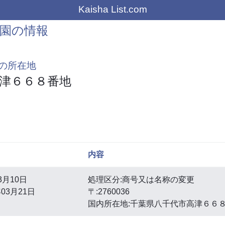
Kaisha List.com
園の情報
の所在地
津６６８番地
内容
3月10日
処理区分:商号又は名称の変更
03月21日
〒:2760036
国内所在地:千葉県八千代市高津６６