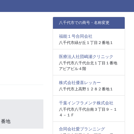
八千代市での商号・名称変更
福能１号合同会社
八千代市緑が丘１丁目２番地１
医療法人社団嶋瀬クリニック
八千代市八千代台北１丁目１番地
アピアビル４階
株式会社優喜レッカー
八千代市上高野１２８２番地１
千葉インフラメンテ株式会社
八千代市八千代台南３丁目９－１
４－１Ｆ
８番地
合同会社愛プランニング