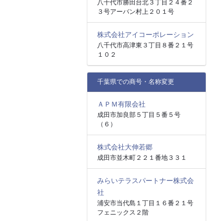
八千代市勝田台北３丁目２４番２
３号アーバン村上２０１号
株式会社アイコーポレーション
八千代市高津東３丁目８番２１号
１０２
千葉県での商号・名称変更
ＡＰＭ有限会社
成田市加良部５丁目５番５号
（６）
株式会社大伸若郷
成田市並木町２２１番地３３１
みらいテラスパートナー株式会
社
浦安市当代島１丁目１６番２１号
フェニックス２階