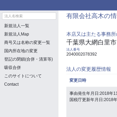
有限会社高木の情
新規法人一覧
本店又は主たる事務所
新規法人Map
千葉県大網白里市
商号又は名称の変更一覧
法人番号
国内所在地の変更
2040002078392
登記の閉鎖(合併・清算等)
吸収合併
法人の変更履歴情報
このサイトについて
変更日時
Contact
事由発生年月日:2018年1
国税庁更新年月日:2018年