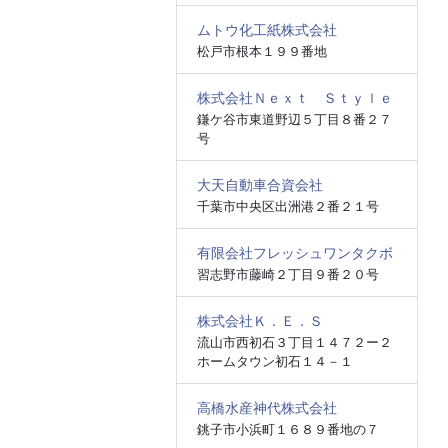
ムトウ化工紙株式会社
松戸市根本１９９番地
株式会社Ｎｅｘｔ Ｓｔｙｌｅ
鎌ケ谷市東道野辺５丁目８番２７
号
大天自動車合資会社
千葉市中央区出洲港２番２１号
有限会社フレッシュワンタクボ
習志野市藤崎２丁目９番２０号
株式会社Ｋ．Ｅ．Ｓ
流山市西初石３丁目１４７２ー２
ホームタウン初石１４－１
高橋水産神代株式会社
銚子市小浜町１６８９番地の７