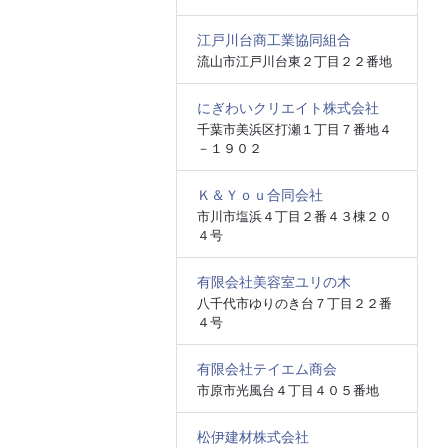
江戸川台商工業協同組合
流山市江戸川台東２丁目２２番地
にぎわいクリエイト株式会社
千葉市美浜区打瀬１丁目７番地４
－１９０２
Ｋ＆Ｙｏｕ合同会社
市川市塩浜４丁目２番４３棟２０
４号
有限会社美容室ユリの木
八千代市ゆりのき台７丁目２２番
４号
有限会社テイエム商会
市原市光風台４丁目４０５番地
松伊建材株式会社