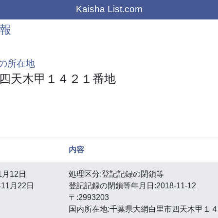
Kaisha List.com
報
の所在地
四天木甲１４２１番地
内容
1月12日
処理区分:登記記録の閉鎖等
11月22日
登記記録の閉鎖等年月日:2018-11-12
〒:2993203
国内所在地:千葉県大網白里市四天木甲１