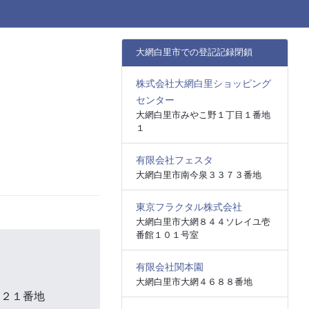
大網白里市での登記記録閉鎖
株式会社大網白里ショッピング
センター
大網白里市みやこ野１丁目１番地
１
有限会社フェスタ
大網白里市南今泉３３７３番地
東京フラクタル株式会社
大網白里市大網８４４ソレイユ壱
番館１０１号室
有限会社関本園
大網白里市大網４６８８番地
４２１番地