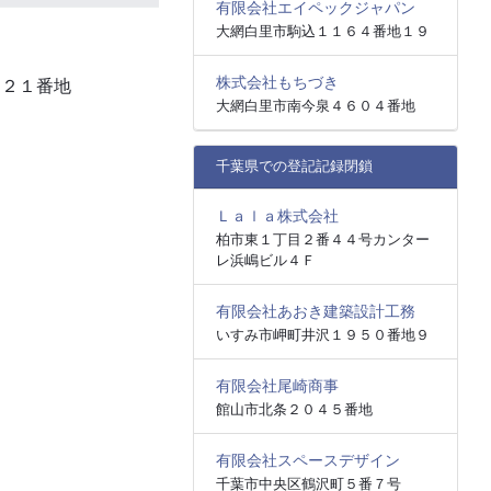
有限会社エイペックジャパン
大網白里市駒込１１６４番地１９
株式会社もちづき
４２１番地
大網白里市南今泉４６０４番地
千葉県での登記記録閉鎖
Ｌａｌａ株式会社
柏市東１丁目２番４４号カンター
レ浜嶋ビル４Ｆ
有限会社あおき建築設計工務
いすみ市岬町井沢１９５０番地９
有限会社尾崎商事
館山市北条２０４５番地
有限会社スペースデザイン
千葉市中央区鶴沢町５番７号