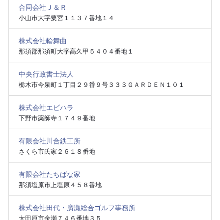
合同会社Ｊ＆Ｒ
小山市大字粟宮１１３７番地１４
株式会社輪舞曲
那須郡那須町大字高久甲５４０４番地１
中央行政書士法人
栃木市今泉町１丁目２９番９号３３３ＧＡＲＤＥＮ１０１
株式会社エビハラ
下野市薬師寺１７４９番地
有限会社川合鉄工所
さくら市氏家２６１８番地
有限会社たちばな家
那須塩原市上塩原４５８番地
株式会社田代・廣瀬総合ゴルフ事務所
大田原市余瀬７４６番地３５