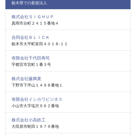
栃木県での新規法人
株式会社ＳＩＧＨＵＰ
真岡市台町２４１５番地４
合同会社ＢＬＩＣＫ
栃木市大平町富田４０１８‐１１
有限会社千代田寿司
宇都宮市宮町１番３号
株式会社藤興業
下野市下坪山１４９８番地１
有限会社イシカワビジネス
小山市大字塩沢９６２番地
株式会社小高鉄工
大田原市蛭田１９７９番地