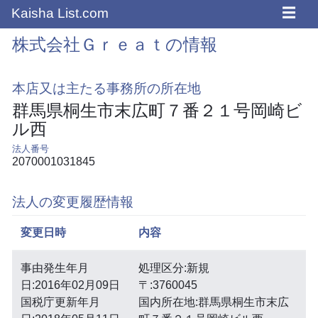
☰
Kaisha List.com
株式会社Ｇｒｅａｔの情報
本店又は主たる事務所の所在地
群馬県桐生市末広町７番２１号岡崎ビ
ル西
法人番号
2070001031845
法人の変更履歴情報
変更日時
内容
事由発生年月
処理区分:新規
日:2016年02月09日
〒:3760045
国税庁更新年月
国内所在地:群馬県桐生市末広