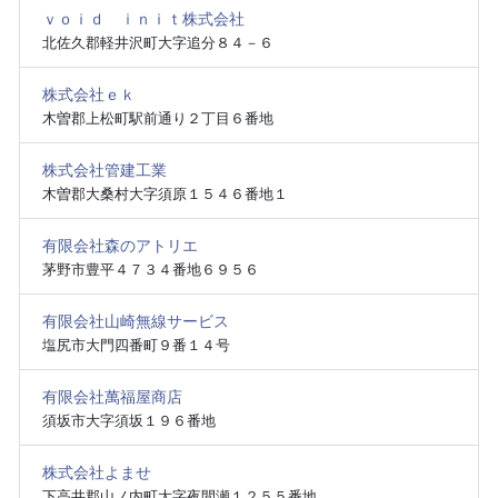
ｖｏｉｄ ｉｎｉｔ株式会社
北佐久郡軽井沢町大字追分８４－６
株式会社ｅｋ
木曽郡上松町駅前通り２丁目６番地
株式会社管建工業
木曽郡大桑村大字須原１５４６番地１
有限会社森のアトリエ
茅野市豊平４７３４番地６９５６
有限会社山崎無線サービス
塩尻市大門四番町９番１４号
有限会社萬福屋商店
須坂市大字須坂１９６番地
株式会社よませ
下高井郡山ノ内町大字夜間瀬１２５５番地