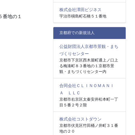
株式会社澤田ビジネス
宇治市槇島町石橋５１番地
５番地の１
京都府での新規法人
公益財団法人京都市景観・まち
づくりセンター
京都市下京区西木屋町通上ノ口上
る梅湊町８３番地の１京都市景
観・まちづくりセンター内
合同会社ＣＬＩＮＯＭＡＮＩ
Ａ ＬＬＣ
京都市右京区太秦安井松本町一丁
目５番２号２階
株式会社コストダウン
京都市伏見区竹田桶ノ井町３１番
地の２０