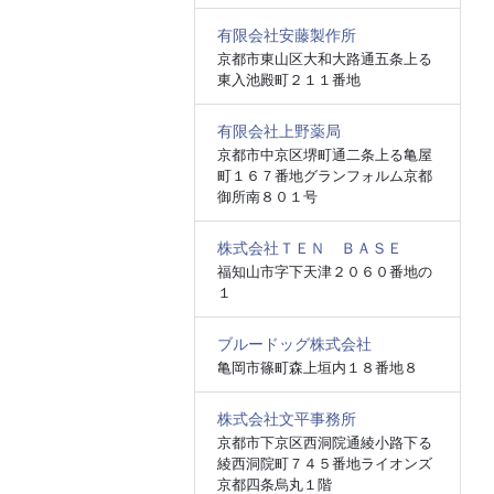
有限会社安藤製作所
京都市東山区大和大路通五条上る
東入池殿町２１１番地
有限会社上野薬局
京都市中京区堺町通二条上る亀屋
町１６７番地グランフォルム京都
御所南８０１号
株式会社ＴＥＮ ＢＡＳＥ
福知山市字下天津２０６０番地の
１
ブルードッグ株式会社
亀岡市篠町森上垣内１８番地８
株式会社文平事務所
京都市下京区西洞院通綾小路下る
綾西洞院町７４５番地ライオンズ
京都四条烏丸１階