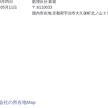
0月05日
処理区分:新規
05月11日
〒:6110033
国内所在地:京都府宇治市大久保町北ノ山３
会社の所在地Map