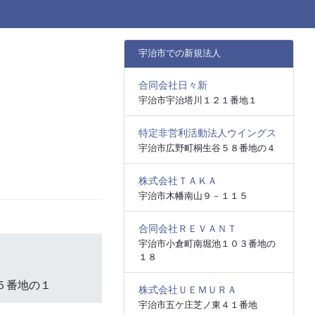
宇治市での新規法人
合同会社日々新
宇治市宇治塔川１２１番地１
特定非営利活動法人ウイングス
宇治市広野町桐生谷５８番地の４
株式会社ＴＡＫＡ
宇治市木幡南山９－１１５
合同会社ＲＥＶＡＮＴ
宇治市小倉町南堀池１０３番地の
１８
５番地の１
株式会社ＵＥＭＵＲＡ
宇治市五ケ庄芝ノ東４１番地