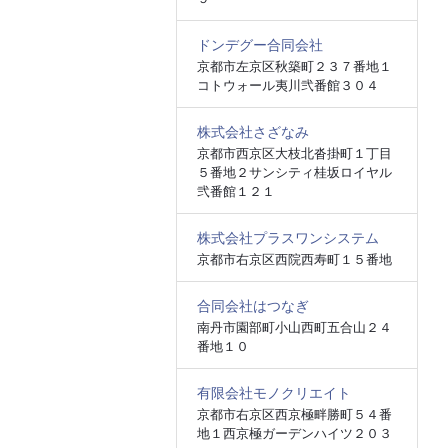
ドンデグー合同会社
京都市左京区秋築町２３７番地１
コトウォール夷川弐番館３０４
株式会社さざなみ
京都市西京区大枝北沓掛町１丁目
５番地２サンシティ桂坂ロイヤル
弐番館１２１
株式会社プラスワンシステム
京都市右京区西院西寿町１５番地
合同会社はつなぎ
南丹市園部町小山西町五合山２４
番地１０
有限会社モノクリエイト
京都市右京区西京極畔勝町５４番
地１西京極ガーデンハイツ２０３