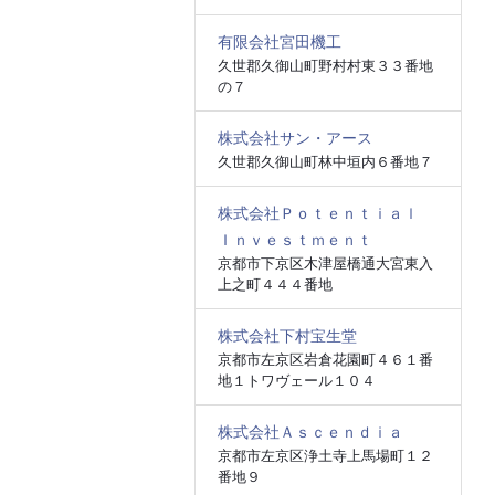
有限会社宮田機工
久世郡久御山町野村村東３３番地
の７
株式会社サン・アース
久世郡久御山町林中垣内６番地７
株式会社Ｐｏｔｅｎｔｉａｌ
Ｉｎｖｅｓｔｍｅｎｔ
京都市下京区木津屋橋通大宮東入
上之町４４４番地
株式会社下村宝生堂
京都市左京区岩倉花園町４６１番
地１トワヴェール１０４
株式会社Ａｓｃｅｎｄｉａ
京都市左京区浄土寺上馬場町１２
番地９