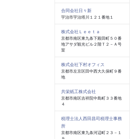
合同会社日々新
宇治市宇治塔川１２１番地１
株式会社Ｌｅｅｔａ
京都市南区東九条下殿田町５０番
地アサダ観光ビル２階Ｔ２－Ａ号
室
株式会社下村オフィス
京都市左京区田中西大久保町９番
地
共栄紙工株式会社
京都市南区吉祥院中島町３３番地
４
税理士法人西田昌司税理士事務
所
京都市南区東九条河辺町２３－１
９