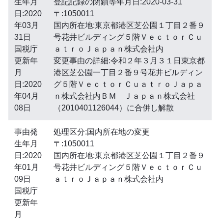
生年月
登記記録の閉鎖等年月日:2020-03-31
日:2020
〒:1050011
年03月
国内所在地:東京都港区芝公園１丁目２番９
31日
号花井ビルディング５階ＶｅｃｔｏｒＣｕ
国税庁
ａｔｒｏＪａｐａｎ株式会社内
更新年
変更事由の詳細:令和２年３月３１日東京都
月
港区芝公園一丁目２番９号花井ビルディン
日:2020
グ５階ＶｅｃｔｏｒＣｕａｔｒｏＪａｐａ
年04月
ｎ株式会社内ＢＭ Ｊａｐａｎ株式会社
08日
（2010401126044）に合併し解散
事由発
処理区分:国内所在地の変更
生年月
〒:1050011
日:2020
国内所在地:東京都港区芝公園１丁目２番９
年01月
号花井ビルディング５階ＶｅｃｔｏｒＣｕ
09日
ａｔｒｏＪａｐａｎ株式会社内
国税庁
更新年
月