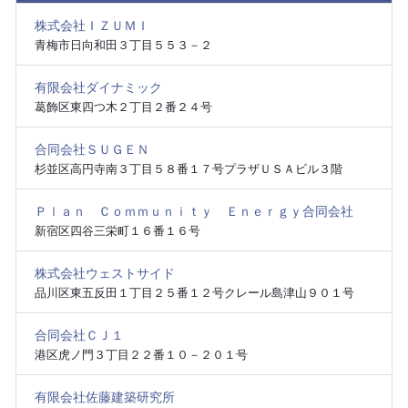
株式会社ＩＺＵＭＩ
青梅市日向和田３丁目５５３－２
有限会社ダイナミック
葛飾区東四つ木２丁目２番２４号
合同会社ＳＵＧＥＮ
杉並区高円寺南３丁目５８番１７号プラザＵＳＡビル３階
Ｐｌａｎ Ｃｏｍｍｕｎｉｔｙ Ｅｎｅｒｇｙ合同会社
新宿区四谷三栄町１６番１６号
株式会社ウェストサイド
品川区東五反田１丁目２５番１２号クレール島津山９０１号
合同会社ＣＪ１
港区虎ノ門３丁目２２番１０－２０１号
有限会社佐藤建築研究所