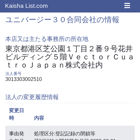
☰
Kaisha List.com
ユニバージー３０合同会社の情報
本店又は主たる事務所の所在地
東京都港区芝公園１丁目２番９号花井
ビルディング５階ＶｅｃｔｏｒＣｕａ
ｔｒｏＪａｐａｎ株式会社内
法人番号
3013303002510
法人の変更履歴情報
変更日
時
内容
事由発
処理区分:登記記録の閉鎖等