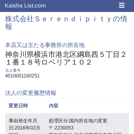
☰
Kaisha List.com
株式会社Ｓｅｒｅｎｄｉｐｉｔｙの情
報
本店又は主たる事務所の所在地
神奈川県横浜市港北区綱島西５丁目２
１番１８号ロベリア１０２
法人番号
4010001160251
法人の変更履歴情報
変更日時
内容
事由発生年月
処理区分:国内所在地の変更
日:2016年02月
〒:2230053