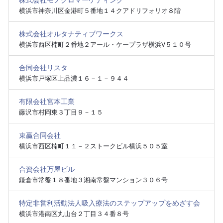
株式会社モノクロマーケティング
横浜市神奈川区金港町５番地１４クアドリフォリオ８階
株式会社オルタナティブワークス
横浜市西区楠町２番地２アール・ケープラザ横浜Ⅴ５１０号
合同会社リスタ
横浜市戸塚区上品濃１６－１－９４４
有限会社宮本工業
藤沢市村岡東３丁目９－１５
東贏合同会社
横浜市西区楠町１１－２ストークビル横浜５０５室
合資会社万屋ビル
鎌倉市常盤１８番地３湘南常盤マンション３０６号
特定非営利活動法人吸入療法のステップアップをめざす会
横浜市港南区丸山台２丁目３４番８号