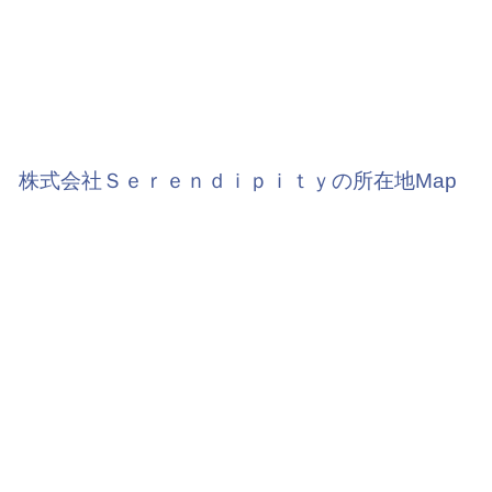
株式会社Ｓｅｒｅｎｄｉｐｉｔｙの所在地Map