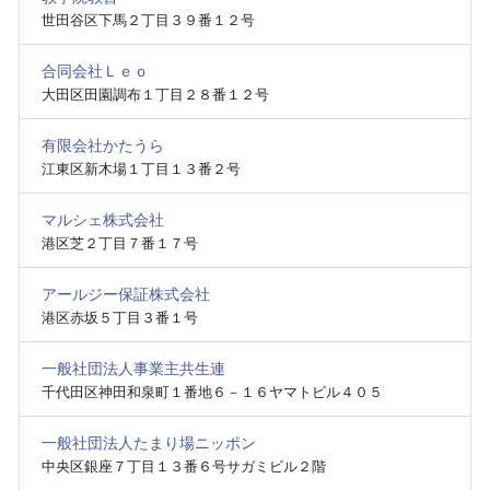
世田谷区下馬２丁目３９番１２号
合同会社Ｌｅｏ
大田区田園調布１丁目２８番１２号
有限会社かたうら
江東区新木場１丁目１３番２号
マルシェ株式会社
港区芝２丁目７番１７号
アールジー保証株式会社
港区赤坂５丁目３番１号
一般社団法人事業主共生連
千代田区神田和泉町１番地６－１６ヤマトビル４０５
一般社団法人たまり場ニッポン
中央区銀座７丁目１３番６号サガミビル２階