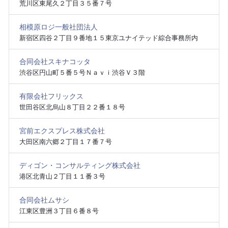
荒川区東尾久２丁目３５番７号
相模原ロジ一般社団法人
新宿区四谷２丁目９番地１５東京ユナイテッド綜合事務所内
合同会社スキナコッタ
渋谷区円山町５番５号Ｎａｖｉ渋谷Ｖ３階
有限会社フリックス
世田谷区北烏山８丁目２２番１８号
宮前エクスプレス株式会社
大田区南六郷２丁目１７番７号
ディゴン・コンサルティング株式会社
港区北青山２丁目１１番３号
合同会社ムサシ
江東区豊洲３丁目６番８号