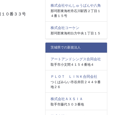
株式会社やんしゅうばんや八角
那珂郡東海村舟石川駅西２丁目１
目１０番３３号
４番１５号
株式会社コーケン
那珂郡東海村白方中央１丁目１５
茨城県での新規法人
アートアンドシングス合同会社
取手市小文間４１５４番地４
ＰＬＯＴ ＬＩＮＫ合同会社
つくばみらい市谷井田２４４９番
地２６
株式会社ＡＸＳＩＡ
取手市藤代５０３番地