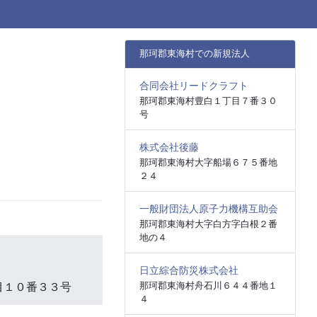
那珂郡東海村での新規法人
合同会社リードクラフト
那珂郡東海村豊白１丁目７番３０
号
株式会社後藤
那珂郡東海村大字船場６７５番地
２４
一般財団法人原子力機構互助会
那珂郡東海村大字白方字白根２番
地の４
日立綜合防災株式会社
那珂郡東海村舟石川６４４番地１
目１０番３３号
４