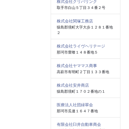
株式会社クリバリンク
取手市白山５丁目３４番２号
株式会社関塚工務店
猿島郡境町大字大歩１２８１番地
２
株式会社ライヴヘリテージ
那珂市豊喰１４８番地５
株式会社ヤママス商事
高萩市有明町２丁目１３３番地
株式会社安井商店
猿島郡境町１７０２番地の１
医療法人社団緑翠会
那珂市瓜連１６４７番地
有限会社臼井自動車商会