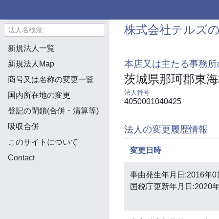
株式会社テルズ
新規法人一覧
本店又は主たる事務所
新規法人Map
茨城県那珂郡東海
商号又は名称の変更一覧
法人番号
国内所在地の変更
4050001040425
登記の閉鎖(合併・清算等)
吸収合併
法人の変更履歴情報
このサイトについて
変更日時
Contact
事由発生年月日:2016年0
国税庁更新年月日:2020年