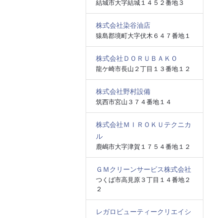
結城市大字結城１４５２番地３
株式会社染谷油店
猿島郡境町大字伏木６４７番地１
株式会社ＤＯＲＵＢＡＫＯ
龍ケ崎市長山２丁目１３番地１２
株式会社野村設備
筑西市宮山３７４番地１４
株式会社ＭＩＲＯＫＵテクニカ
ル
鹿嶋市大字津賀１７５４番地１２
ＧＭクリーンサービス株式会社
つくば市高見原３丁目１４番地２
２
レガロビューティークリエイシ