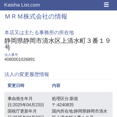
☰
Kaisha List.com
ＭＲＭ株式会社の情報
本店又は主たる事務所の所在地
静岡県静岡市清水区上清水町３番１９
号
法人番号
4080001026891
法人の変更履歴情報
変更日時
内容
事由発生年月
処理区分:新規
日:2025年04月23日
〒:4240835
国税庁更新年月
国内所在地:静岡県静岡市清水