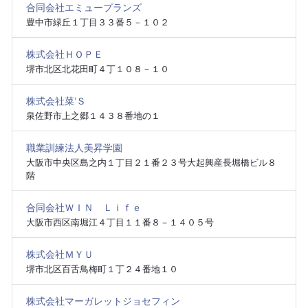
合同会社エミュープランズ
豊中市緑丘１丁目３３番５－１０２
株式会社ＨＯＰＥ
堺市北区北花田町４丁１０８－１０
株式会社菜’Ｓ
泉佐野市上之郷１４３８番地の１
職業訓練法人美昇学園
大阪市中央区島之内１丁目２１番２３号大起興産長堀橋ビル８
階
合同会社ＷＩＮ Ｌｉｆｅ
大阪市西区南堀江４丁目１１番８－１４０５号
株式会社ＭＹＵ
堺市北区百舌鳥梅町１丁２４番地１０
株式会社マーガレットジョセフィン