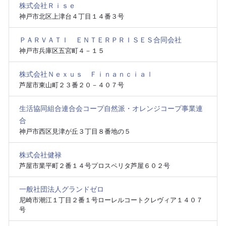
株式会社Ｒｉｓｅ
神戸市北区上津台４丁目１４番３号
ＰＡＲＶＡＴＩ ＥＮＴＥＲＰＲＩＳＥＳ合同会社
神戸市兵庫区五宮町４－１５
株式会社Ｎｅｘｕｓ Ｆｉｎａｎｃｉａｌ
芦屋市東山町２３番２０－４０７号
生活協同組合連合会コープ自然派・オレンジコープ事業連
合
神戸市西区見津が丘３丁目８番地の５
株式会社健禄
芦屋市業平町２番１４号プロスペリタ芦屋６０２号
一般社団法人グランドゼロ
尼崎市潮江１丁目２番１号ローレルコートクレヴィア１４０７
号