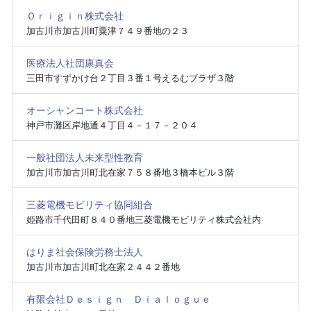
Ｏｒｉｇｉｎ株式会社
加古川市加古川町粟津７４９番地の２３
医療法人社団康真会
三田市すずかけ台２丁目３番１号えるむブラザ３階
オーシャンコート株式会社
神戸市灘区岸地通４丁目４－１７－２０４
一般社団法人未来型性教育
加古川市加古川町北在家７５８番地３橋本ビル３階
三菱電機モビリティ協同組合
姫路市千代田町８４０番地三菱電機モビリティ株式会社内
はりま社会保険労務士法人
加古川市加古川町北在家２４４２番地
有限会社Ｄｅｓｉｇｎ Ｄｉａｌｏｇｕｅ