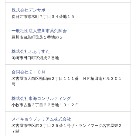
株式会社デンサポ
春日井市篠木町７丁目３４番地１５
一般社団法人豊川市薬剤師会
豊川市白鳥町兎足１番地の５
株式会社ふぁうすた
岡崎市田口町字畑成２番地
合同会社ＺＩＯＮ
名古屋市天白区植田南２丁目１１１番 ＨＰ植田南ビル３０１
号
株式会社東海コンサルティング
小牧市古雅３丁目２２番地１９・２Ｆ
メイキョウプレミアム株式会社
名古屋市中区錦３丁目２５番１号ザ・ランドマーク名古屋栄２
７階