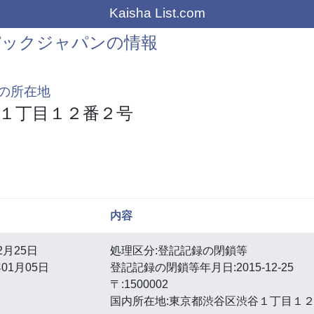
Kaisha List.com
パックジャパンの情報
の所在地
１丁目１２番２号
内容
2月25日
処理区分:登記記録の閉鎖等
01月05日
登記記録の閉鎖等年月日:2015-12-25
〒:1500002
国内所在地:東京都渋谷区渋谷１丁目１