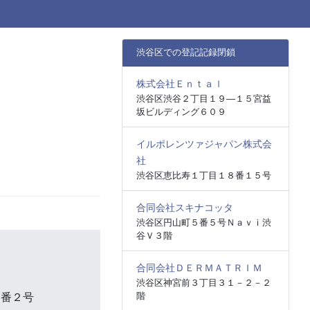
渋谷区での登記記録閉鎖
株式会社Ｅｎｔａｌ
渋谷区渋谷２丁目１９―１５宮益
坂ビルディング６０９
イルポレンツァジャパン株式会
社
渋谷区恵比寿１丁目１８番１５号
合同会社スキナコッタ
渋谷区円山町５番５号Ｎａｖｉ渋
谷Ｖ３階
合同会社ＤＥＲＭＡＴＲＩＭ
渋谷区神宮前３丁目３１－２－２
階
２番２号