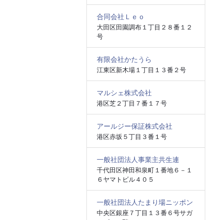
合同会社Ｌｅｏ
大田区田園調布１丁目２８番１２
号
有限会社かたうら
江東区新木場１丁目１３番２号
マルシェ株式会社
港区芝２丁目７番１７号
アールジー保証株式会社
港区赤坂５丁目３番１号
一般社団法人事業主共生連
千代田区神田和泉町１番地６－１
６ヤマトビル４０５
一般社団法人たまり場ニッポン
中央区銀座７丁目１３番６号サガ