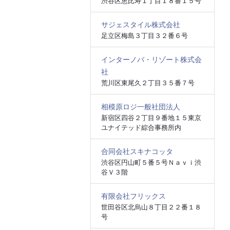
渋谷区恵比寿１丁目１８番１５号
サジェスタイル株式会社
足立区梅島３丁目３２番６号
インターノバ・リゾート株式会
社
荒川区東尾久２丁目３５番７号
相模原ロジ一般社団法人
新宿区四谷２丁目９番地１５東京
ユナイテッド綜合事務所内
合同会社スキナコッタ
渋谷区円山町５番５号Ｎａｖｉ渋
谷Ｖ３階
有限会社フリックス
世田谷区北烏山８丁目２２番１８
号