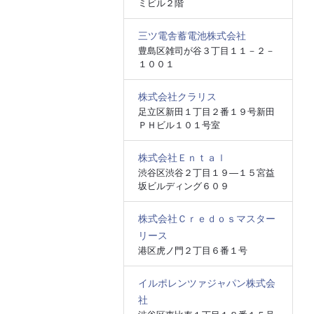
ミビル２階
三ツ電舎蓄電池株式会社
豊島区雑司が谷３丁目１１－２－
１００１
株式会社クラリス
足立区新田１丁目２番１９号新田
ＰＨビル１０１号室
株式会社Ｅｎｔａｌ
渋谷区渋谷２丁目１９―１５宮益
坂ビルディング６０９
株式会社Ｃｒｅｄｏｓマスター
リース
港区虎ノ門２丁目６番１号
イルポレンツァジャパン株式会
社