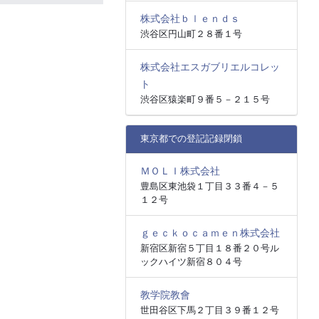
株式会社ｂｌｅｎｄｓ
渋谷区円山町２８番１号
株式会社エスガブリエルコレッ
ト
渋谷区猿楽町９番５－２１５号
東京都での登記記録閉鎖
ＭＯＬＩ株式会社
豊島区東池袋１丁目３３番４－５
１２号
ｇｅｃｋｏｃａｍｅｎ株式会社
新宿区新宿５丁目１８番２０号ル
ックハイツ新宿８０４号
教学院教會
世田谷区下馬２丁目３９番１２号