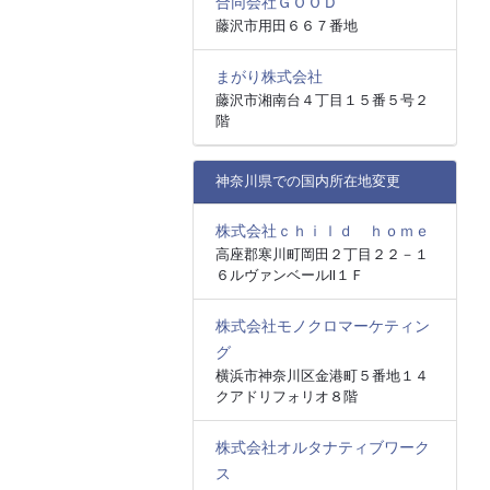
合同会社ＧＯＯＤ
藤沢市用田６６７番地
まがり株式会社
藤沢市湘南台４丁目１５番５号２
階
神奈川県での国内所在地変更
株式会社ｃｈｉｌｄ ｈｏｍｅ
高座郡寒川町岡田２丁目２２－１
６ルヴァンベールⅡ１Ｆ
株式会社モノクロマーケティン
グ
横浜市神奈川区金港町５番地１４
クアドリフォリオ８階
株式会社オルタナティブワーク
ス