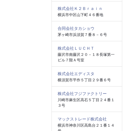
株式会社Ｋ２Ｂｒａｉｎ
横浜市中区山下町４６番地
合同会社タカショウ
茅ヶ崎市浜須賀７番８－６号
株式会社ＬＵＣＨＴ
藤沢市南藤沢２０－１８長塚第一
ビル７階Ａ号室
株式会社エディスタ
横須賀市平作５丁目２９番６号
株式会社フジファクトリー
川崎市麻生区高石５丁目２４番１
３号
マックストレード株式会社
横浜市神奈川区高島台２１番１４
号