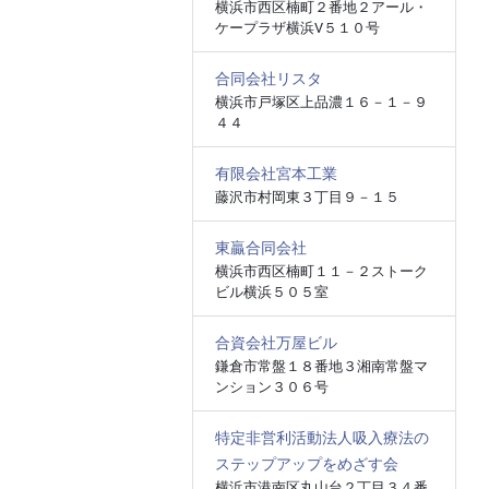
横浜市西区楠町２番地２アール・
ケープラザ横浜Ⅴ５１０号
合同会社リスタ
横浜市戸塚区上品濃１６－１－９
４４
有限会社宮本工業
藤沢市村岡東３丁目９－１５
東贏合同会社
横浜市西区楠町１１－２ストーク
ビル横浜５０５室
合資会社万屋ビル
鎌倉市常盤１８番地３湘南常盤マ
ンション３０６号
特定非営利活動法人吸入療法の
ステップアップをめざす会
横浜市港南区丸山台２丁目３４番