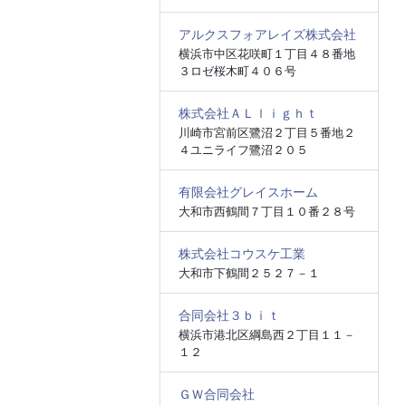
アルクスフォアレイズ株式会社
横浜市中区花咲町１丁目４８番地
３ロゼ桜木町４０６号
株式会社ＡＬｌｉｇｈｔ
川崎市宮前区鷺沼２丁目５番地２
４ユニライフ鷺沼２０５
有限会社グレイスホーム
大和市西鶴間７丁目１０番２８号
株式会社コウスケ工業
大和市下鶴間２５２７－１
合同会社３ｂｉｔ
横浜市港北区綱島西２丁目１１－
１２
ＧＷ合同会社