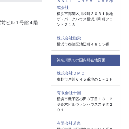
ＳＡＬＴ ＣＲＥＡＴＯＲＳ株
式会社
横浜市都筑区川和町３０３１番地
ザ・パークハウス横浜川和町フロ
駅前ビル１号館４階
ント２１３
株式会社励栄
横浜市都筑区池辺町４８１５番
神奈川県での国内所在地変更
株式会社ＯＭＣ
秦野市戸川６４５番地の１－１Ｆ
有限会社十国
横浜市磯子区杉田３丁目１３－２
６鈴木ビルヴァンハウススギタ２
０１
有限会社若泉