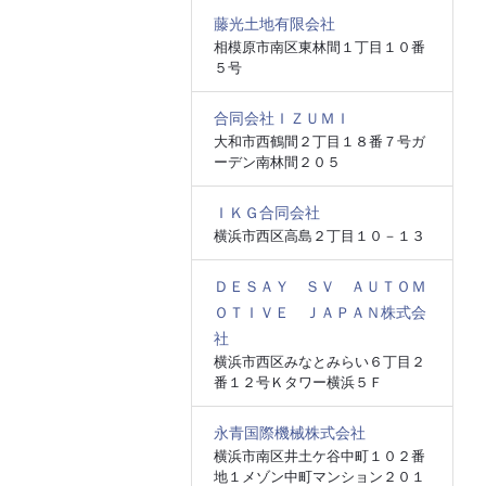
藤光土地有限会社
相模原市南区東林間１丁目１０番
５号
合同会社ＩＺＵＭＩ
大和市西鶴間２丁目１８番７号ガ
ーデン南林間２０５
ＩＫＧ合同会社
横浜市西区高島２丁目１０－１３
ＤＥＳＡＹ ＳＶ ＡＵＴＯＭ
ＯＴＩＶＥ ＪＡＰＡＮ株式会
社
横浜市西区みなとみらい６丁目２
番１２号Ｋタワー横浜５Ｆ
永青国際機械株式会社
横浜市南区井土ケ谷中町１０２番
地１メゾン中町マンション２０１