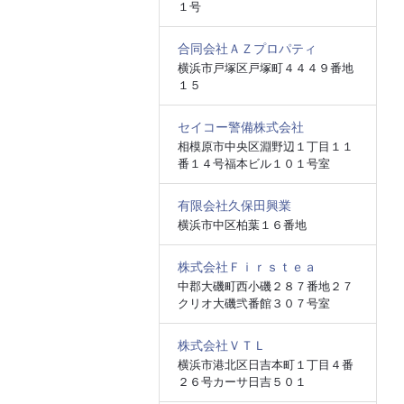
１号
合同会社ＡＺプロパティ
横浜市戸塚区戸塚町４４４９番地
１５
セイコー警備株式会社
相模原市中央区淵野辺１丁目１１
番１４号福本ビル１０１号室
有限会社久保田興業
横浜市中区柏葉１６番地
株式会社Ｆｉｒｓｔｅａ
中郡大磯町西小磯２８７番地２７
クリオ大磯弐番館３０７号室
株式会社ＶＴＬ
横浜市港北区日吉本町１丁目４番
２６号カーサ日吉５０１