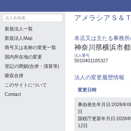
アメラシアＳ＆
新規法人一覧
本店又は主たる事務所
新規法人Map
神奈川県横浜市
商号又は名称の変更一覧
法人番号
国内所在地の変更
5010401185327
登記の閉鎖(合併・清算等)
吸収合併
法人の変更履歴情報
このサイトについて
変更日時
Contact
事由発生年月日:2026年0
日
国税庁更新年月日:2026年
12日