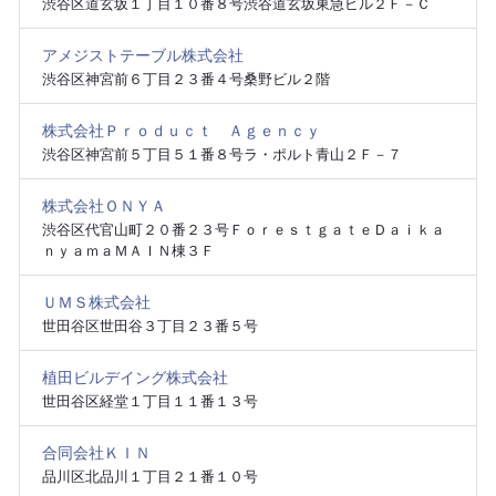
渋谷区道玄坂１丁目１０番８号渋谷道玄坂東急ビル２Ｆ－Ｃ
アメジストテーブル株式会社
渋谷区神宮前６丁目２３番４号桑野ビル２階
株式会社Ｐｒｏｄｕｃｔ Ａｇｅｎｃｙ
渋谷区神宮前５丁目５１番８号ラ・ポルト青山２Ｆ－７
株式会社ＯＮＹＡ
渋谷区代官山町２０番２３号ＦｏｒｅｓｔｇａｔｅＤａｉｋａ
ｎｙａｍａＭＡＩＮ棟３Ｆ
ＵＭＳ株式会社
世田谷区世田谷３丁目２３番５号
植田ビルデイング株式会社
世田谷区経堂１丁目１１番１３号
合同会社ＫＩＮ
品川区北品川１丁目２１番１０号