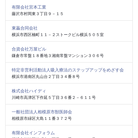
有限会社宮本工業
藤沢市村岡東３丁目９－１５
東贏合同会社
横浜市西区楠町１１－２ストークビル横浜５０５室
合資会社万屋ビル
鎌倉市常盤１８番地３湘南常盤マンション３０６号
特定非営利活動法人吸入療法のステップアップをめざす会
横浜市港南区丸山台２丁目３４番８号
株式会社ハイディ
川崎市高津区下作延５丁目３６番２－６１１号
一般社団法人相模原市獣医師会
相模原市緑区大島１１番３７２号
有限会社インフォラム