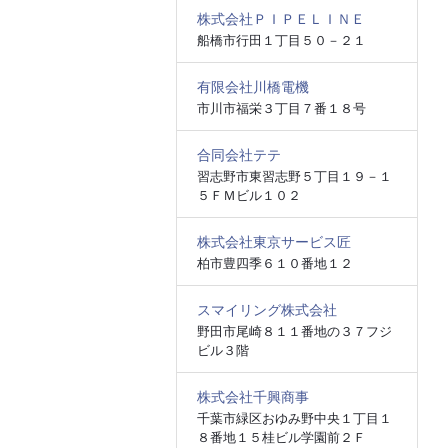
株式会社ＰＩＰＥＬＩＮＥ
船橋市行田１丁目５０－２１
有限会社川橋電機
市川市福栄３丁目７番１８号
合同会社テテ
習志野市東習志野５丁目１９－１
５ＦＭビル１０２
株式会社東京サービス匠
柏市豊四季６１０番地１２
スマイリング株式会社
野田市尾崎８１１番地の３７フジ
ビル３階
株式会社千興商事
千葉市緑区おゆみ野中央１丁目１
８番地１５桂ビル学園前２Ｆ