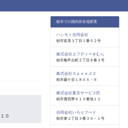
柏市での国内所在地変更
ハシモト合同会社
柏市富里３丁目１番５２号
株式会社エフディーきむら
柏市亀甲台町２丁目８番３号
株式会社Ｓｐｅｅｄ２
柏市藤ケ谷１８０５－６
株式会社東京サービス匠
柏市豊四季６１０番地１２
合同会社いろりフード
番１０
柏市東２丁目３番３０－１号