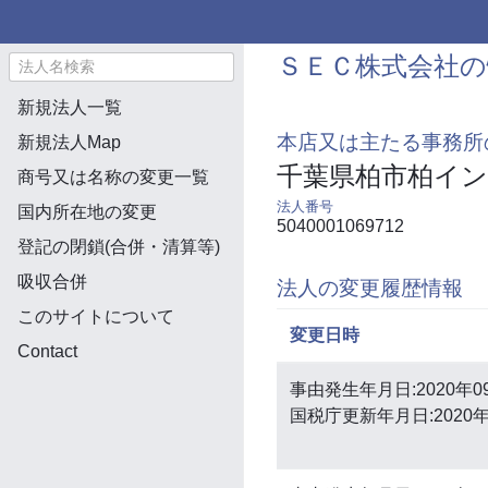
ＳＥＣ株式会社の
新規法人一覧
本店又は主たる事務所
新規法人Map
千葉県柏市柏イン
商号又は名称の変更一覧
法人番号
国内所在地の変更
5040001069712
登記の閉鎖(合併・清算等)
吸収合併
法人の変更履歴情報
このサイトについて
変更日時
Contact
事由発生年月日:2020年0
国税庁更新年月日:2020年