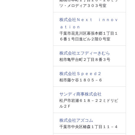
ツ・メロディア３０３号室
株式会社Ｎｅｘｔ ｉｎｎｏｖ
ａｔｉｏｎ
千葉市花見川区幕張本郷１丁目１
６番１号日進ビル２階Ｄ号室
株式会社エフディーきむら
柏市亀甲台町２丁目８番３号
株式会社Ｓｐｅｅｄ２
柏市藤ケ谷１８０５－６
サンディ商事株式会社
松戸市岩瀬６１８－２２ミドリビ
ル２Ｆ
株式会社アズコム
千葉市中央区椿森１丁目１１－４