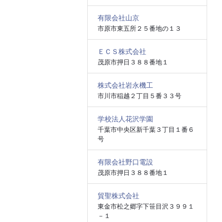
有限会社山京
市原市東五所２５番地の１３
ＥＣＳ株式会社
茂原市押日３８８番地１
株式会社岩永機工
市川市稲越２丁目５番３３号
学校法人花沢学園
千葉市中央区新千葉３丁目１番６
号
有限会社野口電設
茂原市押日３８８番地１
貿聖株式会社
東金市松之郷字下笹目沢３９９１
－１