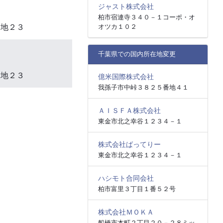
ジャスト株式会社
柏市宿連寺３４０－１コーポ・オ
オツカ１０２
番地２３
千葉県での国内所在地変更
番地２３
億米国際株式会社
我孫子市中峠３８２５番地４１
ＡＩＳＦＡ株式会社
東金市北之幸谷１２３４－１
株式会社ばってりー
東金市北之幸谷１２３４－１
ハシモト合同会社
柏市富里３丁目１番５２号
株式会社ＭＯＫＡ
船橋市本町２丁目２０－２８ミッ