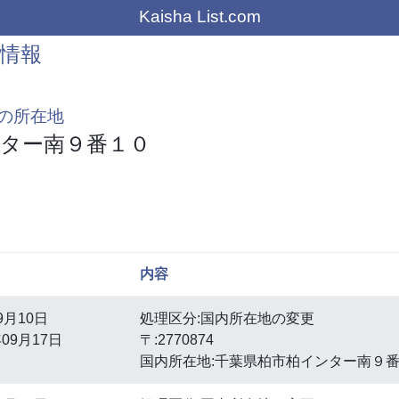
Kaisha List.com
情報
の所在地
ター南９番１０
内容
9月10日
処理区分:国内所在地の変更
09月17日
〒:2770874
国内所在地:千葉県柏市柏インター南９