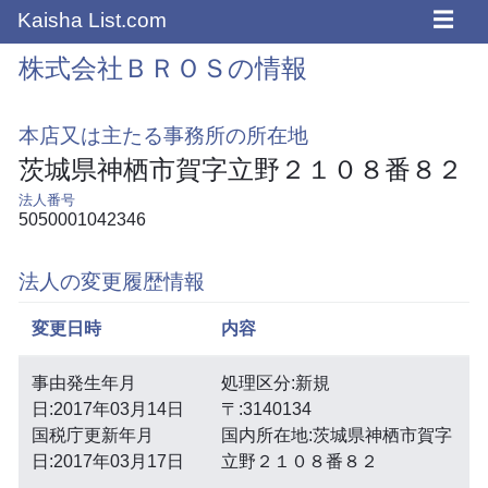
☰
Kaisha List.com
株式会社ＢＲＯＳの情報
本店又は主たる事務所の所在地
茨城県神栖市賀字立野２１０８番８２
法人番号
5050001042346
法人の変更履歴情報
変更日時
内容
事由発生年月
処理区分:新規
日:2017年03月14日
〒:3140134
国税庁更新年月
国内所在地:茨城県神栖市賀字
日:2017年03月17日
立野２１０８番８２