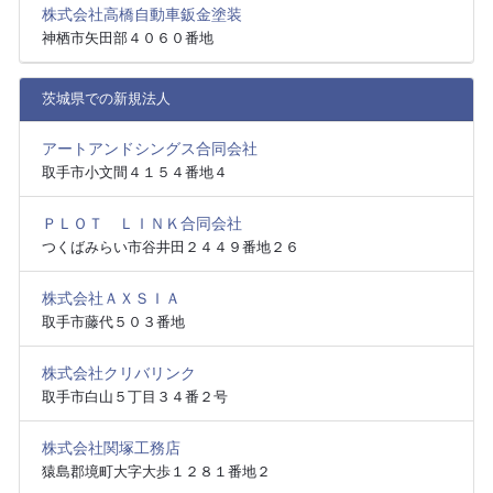
株式会社高橋自動車鈑金塗装
神栖市矢田部４０６０番地
茨城県での新規法人
アートアンドシングス合同会社
取手市小文間４１５４番地４
ＰＬＯＴ ＬＩＮＫ合同会社
つくばみらい市谷井田２４４９番地２６
株式会社ＡＸＳＩＡ
取手市藤代５０３番地
株式会社クリバリンク
取手市白山５丁目３４番２号
株式会社関塚工務店
猿島郡境町大字大歩１２８１番地２